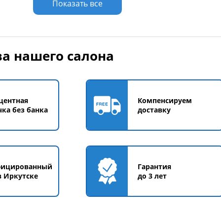
Показать все
а нашего салона
центная
Компенсируем
чка без банка
доставку
фицированный
Гарантия
в Иркутске
до 3 лет