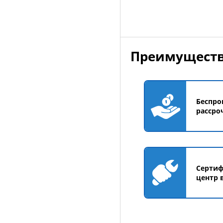
Преимуществ
Беспро
рассро
Серти
центр 