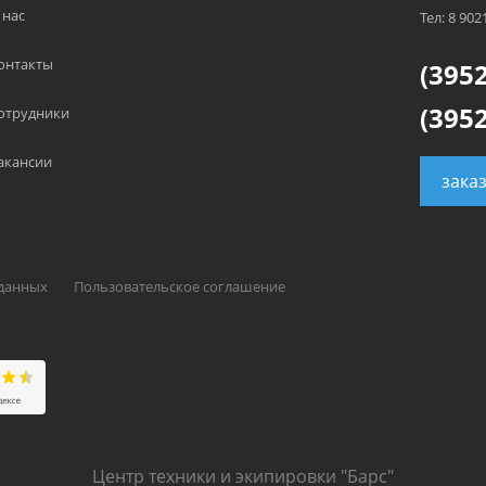
 нас
Тел: 8 902
онтакты
(3952
(3952
отрудники
акансии
зака
 данных
Пользовательское соглашение
Центр техники и экипировки "Барс"