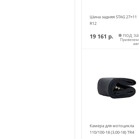
Шина задняя STAG 27×11
R12
под за
19 161 р.
Привезем 
ав
Добавить в корзин
Камера для мотоцикла
110/100-18 (3.00-18) TR4