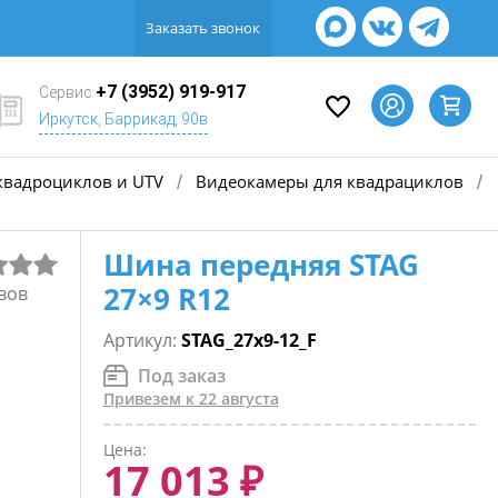
Заказать звонок
+7 (3952) 919-917
Сервис
Иркутск, Баррикад, 90в
квадроциклов и UTV
Видеокамеры для квадрациклов
/
/
Шина передняя STAG
27×9 R12
вов
Артикул:
STAG_27x9-12_F
Под заказ
Привезем к 22 августа
Цена:
17 013 ₽