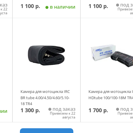
каз
под з
1 100 р.
1 100 р.
в наличии
к 22
Привезе
густа
а
у
Добавить в корзину
Добавить в корзи
Камера для мотоцикла IRC
Камера для мотоцикла 
BR tube 4.00/4.50/4.60/5.10-
HDtube 100/100-18M TR
18 TR4
под заказ
под з
1 300 р.
1 700 р.
чии
Привезем к 22
Привезе
августа
а
у
Добавить в корзину
Добавить в корзи