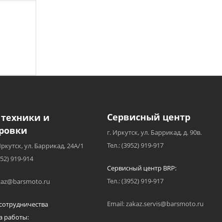
Сервисный центр
 техники и
ровки
г. Иркутск, ул. Баррикад, д. 90в.
Тел.: (3952) 919-917
Иркутск, ул. Баррикад, 24А/1
952) 919-914
Сервисный центр BRP:
Тел.: (3952) 919-917
akaz@barsmoto.ru
Email: zakaz.servis@barsmoto.ru
сотрудничества
а работы: