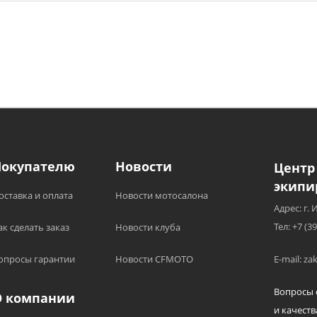
Покупателю
Новости
Центр
экипи
оставка и оплата
Новости мотосалона
Адрес: г. 
Тел: +7 (3
ак сделать заказ
Новости клуба
опросы гарантии
Новости CFMOTO
E-mail: z
Вопросы 
О компании
и качеств