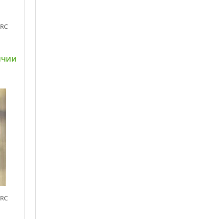
IRC
ичии
ну
IRC