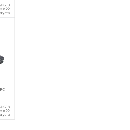
аказ
м к 22
вгуста
ну
IRC
4
аказ
м к 22
вгуста
ну