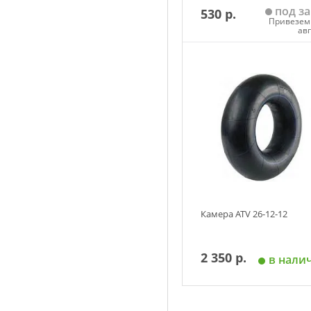
под за
530 р.
Привезем 
ав
Добавить в корзин
Камера ATV 26-12-12
2 350 р.
в нали
Добавить в корзин