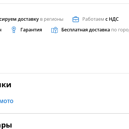
сируем доставку
в регионы
Работаем
с НДС
н
Гарантия
Бесплатная доставка
по горо
ики
FMOTO
ары