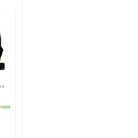
го
ичии
ну