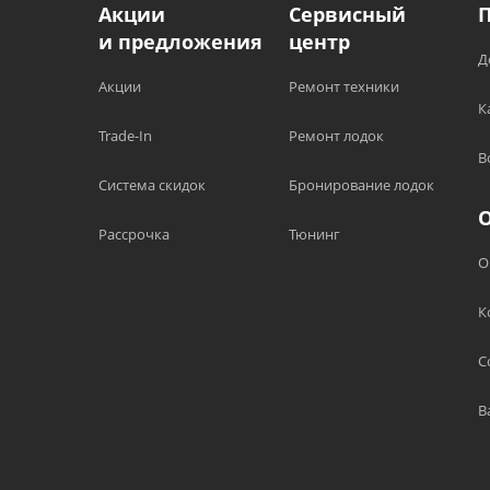
Акции
Сервисный
и предложения
центр
Д
Акции
Ремонт техники
К
Trade-In
Ремонт лодок
В
Система скидок
Бронирование лодок
Рассрочка
Тюнинг
О
К
С
В