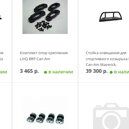
ие
Комплект опор крепления
Стойка освещения для
ба
LinQ BRP Can-Am
спортивного козырька
Can-Am Maverick,
3 465 р.
39 300 р.
Commander
чии
в наличии
в нал
у
Добавить в корзину
Добавить в корзи