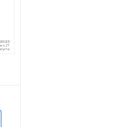
аказ
м к 21
вгуста
ну