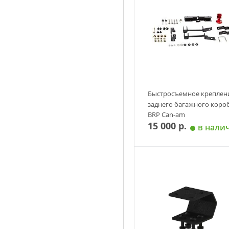
Быстросъемное креплен
заднего багажного коро
BRP Can-am
15 000 р.
в нали
Добавить в корзин