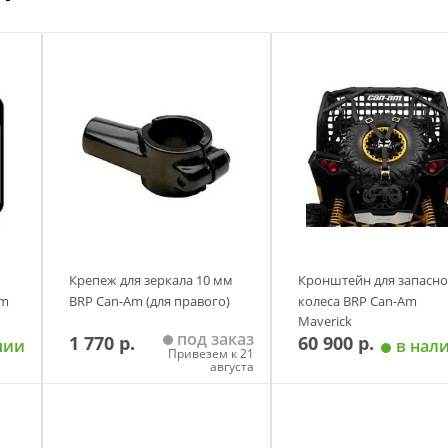
Крепеж для зеркала 10 мм
Кронштейн для запасно
Am
BRP Can-Am (для правого)
колеса BRP Can-Am
Maverick
под заказ
1 770 р.
60 900 р.
чии
в нал
Привезем к 21
августа
у
Добавить в корзину
Добавить в корзи