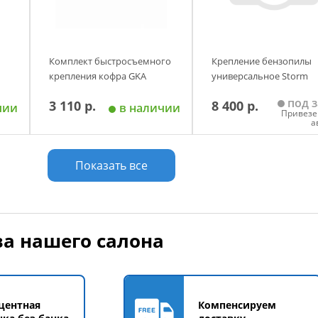
Комплект быстросъемного
Крепление бензопилы
крепления кофра GKA
универсальное Storm
под з
3 110 р.
8 400 р.
чии
в наличии
Привезе
а
у
Добавить в корзину
Добавить в корзи
Показать все
а нашего салона
центная
Компенсируем