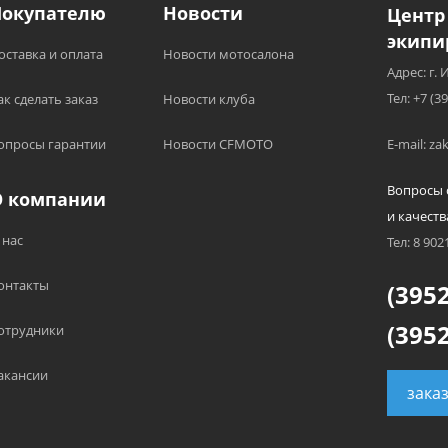
Покупателю
Новости
Центр
экипи
оставка и оплата
Новости мотосалона
Адрес: г. 
Тел: +7 (3
ак сделать заказ
Новости клуба
опросы гарантии
Новости CFMOTO
E-mail: z
Вопросы 
О компании
и качеств
 нас
Тел: 8 902
онтакты
(3952
(3952
отрудники
акансии
зака