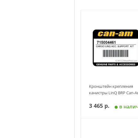
Кронштейн крепления
канистры LinQ BRP Can-
3 465 р.
в нали
Добавить в корзин