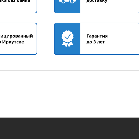
чка без банка
доставку
фицированный
Гарантия
в Иркутске
до 3 лет