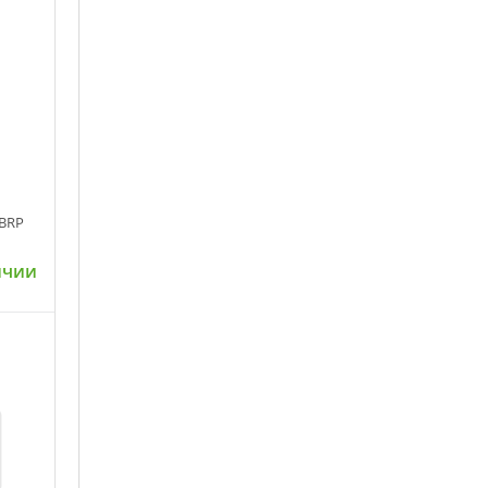
 BRP
ичии
ну