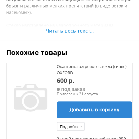
брызг и различных мелких препятствий (в виде веток и
насекомых).
Стекло изготовлено из ударопрочного материала,
Читать весь текст...
устойчиво к воздействию ультрафиолетовых лучей.
Легко устанавливается на технику, весь крепёж в
Похожие товары
комплекте.
Крепления данного стекла имеют лучшую совместимость
Окантовка ветрового стекла (синяя)
с квадроциклом CFMOTO 600 Overland EPS, чем крепления
OXFORD
стекла (артикул 9DSV-805100-6000).
600 р.
под заказ
Габариты: 763*633*5 мм.
Привезем к 21 августа
Добавить в корзину
Подробнее
Задний противопылевой экран BRP