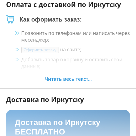
Оплата с доставкой по Иркутску
Как оформать заказ:
Позвонить по телефонам или написать через
месенджер;
на сайте;
Оформить заявку
Добавить товар в корзину и оставить свои
данные;
Менеджер свяжется с Вами в течение 30
Читать весь текст...
минут.
Доставка по Иркутску
Как оплатить:
Наличными, пластиковой картой, кредитной
картой и картой ХАЛВА в кассе нашего
Доставка по Иркутску
магазина по адресу
г. Иркутск, ул. Баррикад
БЕСПЛАТНО
24а, Мотосалон БАРС
;