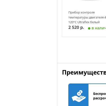
Прибор контроля
температуры двигателя 4
120°С Ultraflex белый
2 520 р.
в нали
Добавить в корзин
Преимуществ
Беспро
рассро