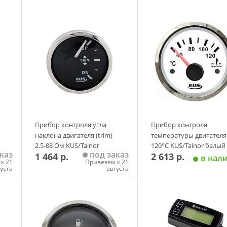
Прибор контроля угла
Прибор контроля
наклона двигателя (trim)
температуры двигателя 
2.5-88 Ом KUS/Tainor
120°С KUS/Tainor белый
каз
под заказ
1 464 р.
2 613 р.
черный Suzuki
в нал
к 21
Привезем к 21
густа
августа
у
Добавить в корзину
Добавить в корзи