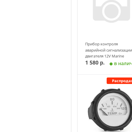
Прибор контроля
аварийной сигнализации
двигателя 12V Marine
1 580 р.
Rocket черный
в нали
Распрода
Добавить в корзин