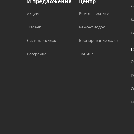
и предложения
центр
Д
Акции
Ремонт техники
К
Trade-In
Ремонт лодок
В
Система скидок
Бронирование лодок
Рассрочка
Тюнинг
О
К
С
В