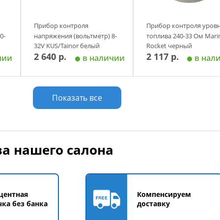
Прибор контроля
Прибор контроля уров
0-
напряжения (вольтметр) 8-
топлива 240-33 Ом Mari
32V KUS/Tainor белый
Rocket черный
2 640 р.
2 117 р.
чии
в наличии
в нал
у
Добавить в корзину
Добавить в корзи
Показать все
а нашего салона
центная
Компенсируем
чка без банка
доставку