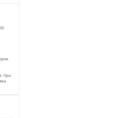
ду
оров.
я. При
вка