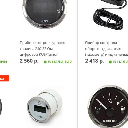
Прибор контроля уровня
Прибор контроля
топлива 240-33 Ом
оборотов двигателя
цифровой KUS/Tainor
(тахометр) индуктивны
2 560 р.
2 418 р.
черный
Marine Rocket со сменн
чии
в наличии
в нал
батарейкой (19 16
жа
у
Добавить в корзину
Добавить в корзи