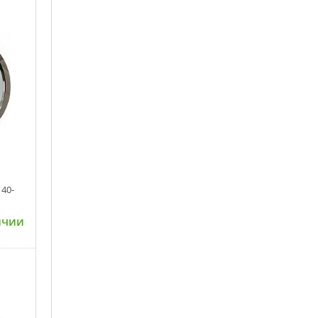
40-
ичии
ну