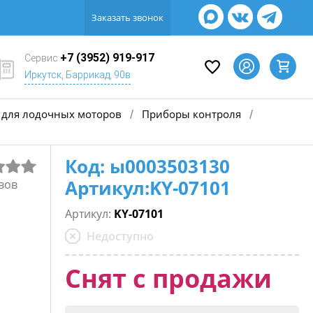
Заказать звонок
+7 (3952) 919-917
Сервис
Иркутск, Баррикад, 90в
для лодочных моторов
Приборы контроля
/
/
Код: ы0003503130
Артикул:KY-07101
вов
Артикул:
KY-07101
Недоступно
Снят с продажи