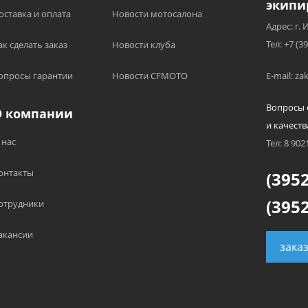
экипи
оставка и оплата
Новости мотосалона
Адрес: г. 
Тел: +7 (3
ак сделать заказ
Новости клуба
опросы гарантии
Новости CFMOTO
E-mail: z
Вопросы 
О компании
и качеств
 нас
Тел: 8 902
онтакты
(3952
(3952
отрудники
акансии
зака