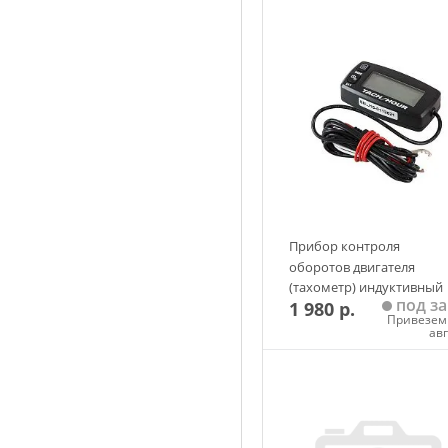
Прибор контроля
оборотов двигателя
(тахометр) индуктивный
под за
1 980 р.
Runleader черный со
Привезем 
сменной батарейкой
ав
Добавить в корзин