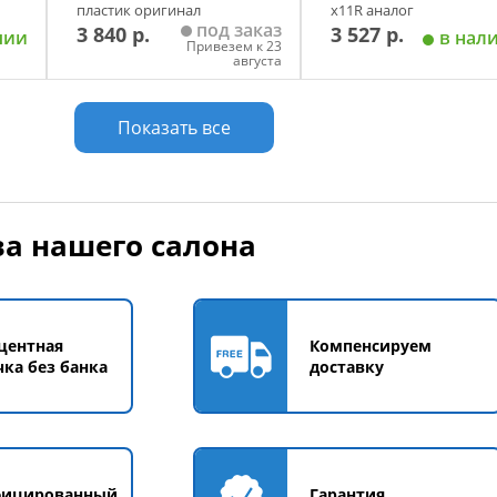
пластик оригинал
х11R аналог
под заказ
3 840 р.
3 527 р.
чии
в нал
Привезем к 23
августа
у
Добавить в корзину
Добавить в корзи
Показать все
а нашего салона
центная
Компенсируем
чка без банка
доставку
фицированный
Гарантия