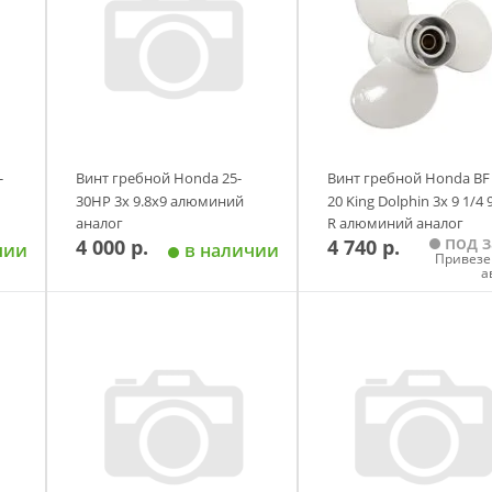
-
Винт гребной Honda 25-
Винт гребной Honda BF 
30HP 3x 9.8x9 алюминий
20 King Dolphin 3х 9 1/4 
аналог
R алюминий аналог
под з
4 000 р.
4 740 р.
чии
в наличии
Привезе
а
у
Добавить в корзину
Добавить в корзи