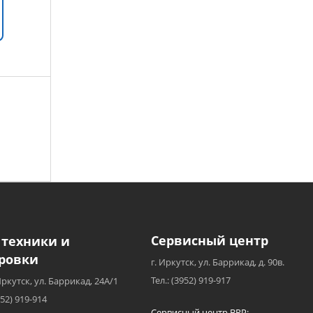
Сервисный центр
 техники и
ровки
г. Иркутск, ул. Баррикад, д. 90в.
Тел.: (3952) 919-917
Иркутск, ул. Баррикад, 24А/1
952) 919-914
Сервисный центр BRP: