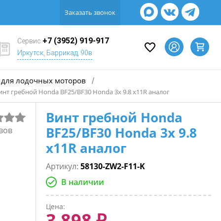
Заказать звонок
+7 (3952) 919-917
Сервис
Иркутск, Баррикад, 90в
для лодочных моторов
/
инт гребной Honda BF25/BF30 Honda 3х 9.8 х11R аналог
Винт гребной Honda
BF25/BF30 Honda 3х 9.8
вов
х11R аналог
Артикул:
58130-ZW2-F11-K
В наличии
Цена:
3 898 ₽