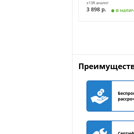
х13R аналог
3 898 р.
в нали
Добавить в корзин
Преимуществ
Беспро
рассро
Серти