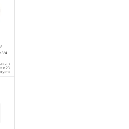
8-
9 3/4
аказ
м к 23
вгуста
ну