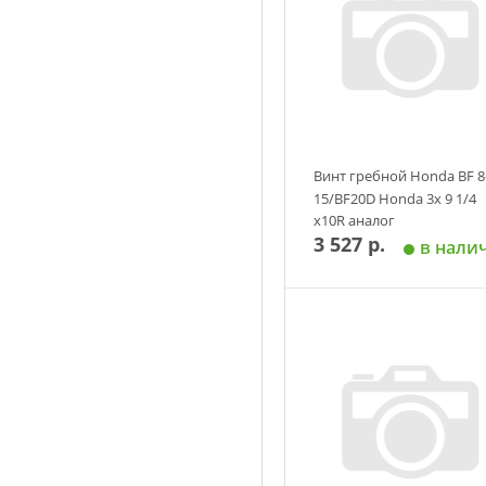
Винт гребной Honda BF 8
15/BF20D Honda 3х 9 1/4
х10R аналог
3 527 р.
в нали
Добавить в корзин