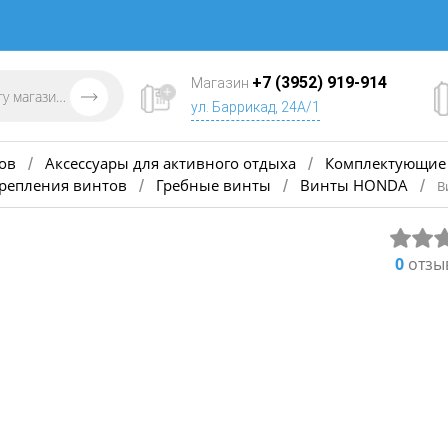
+7 (3952) 919-914
Магазин
ул. Баррикад, 24А/1
ов
Аксессуары для активного отдыха
Комплектующие 
/
/
крепления винтов
Гребные винты
Винты HONDA
/
/
/
В
0
отзы