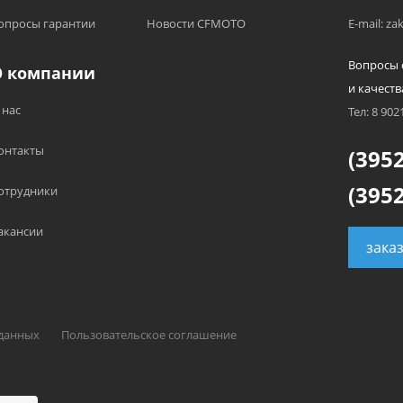
опросы гарантии
Новости CFMOTO
E-mail: z
Вопросы 
О компании
и качеств
 нас
Тел: 8 902
онтакты
(3952
(3952
отрудники
акансии
зака
 данных
Пользовательское соглашение