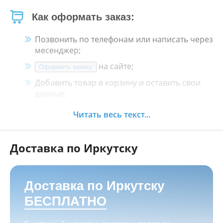
Как оформать заказ:
Позвонить по телефонам или написать через
месенджер;
на сайте;
Оформить заявку
Добавить товар в корзину и оставить свои
данные;
Менеджер свяжется с Вами в течение 30
Читать весь текст...
минут.
Доставка по Иркутску
Как оплатить:
Наличными, пластиковой картой, кредитной
картой и картой ХАЛВА в кассе нашего
Доставка по Иркутску
магазина по адресу
г. Иркутск, ул. Баррикад
БЕСПЛАТНО
24а, Мотосалон БАРС
;
Переводом на корпоративную карту