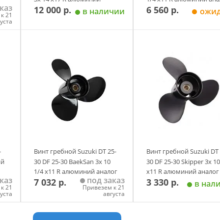
каз
12 000 р.
6 560 р.
аналог
в наличии
ожи
к 21
густа
у
Добавить в корзину
Добавить в корзи
-
Винт гребной Suzuki DT 25-
Винт гребной Suzuki DT 
ий
30 DF 25-30 BaekSan 3х 10
30 DF 25-30 Skipper 3х 10
1/4 х11 R алюминий аналог
х11 R алюминий аналог
каз
под заказ
7 032 р.
3 330 р.
в нал
к 21
Привезем к 21
густа
августа
у
Добавить в корзину
Добавить в корзи