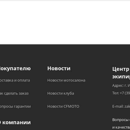
Покупателю
Новости
Центр
экипи
оставка и оплата
Новости мотосалона
Адрес: г. 
Тел: +7 (3
ак сделать заказ
Новости клуба
опросы гарантии
Новости CFMOTO
E-mail: z
Вопросы 
О компании
и качеств