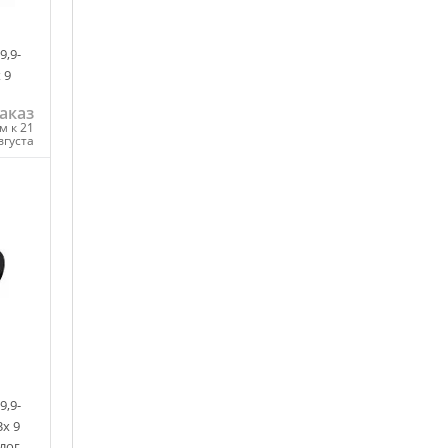
9,9-
 9
аказ
м к 21
вгуста
ну
9,9-
3х 9
лог