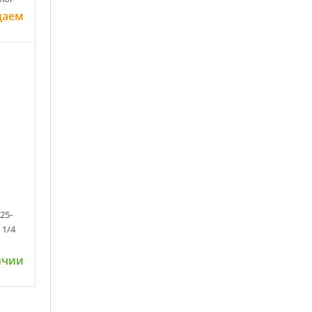
даем
ну
25-
 1/4
ичии
ну