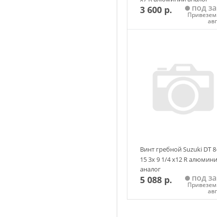
под за
3 600 р.
Привезем 
ав
Добавить в корзин
Винт гребной Suzuki DT 8
15 3х 9 1/4 х12 R алюмин
аналог
под за
5 088 р.
Привезем 
ав
Добавить в корзин