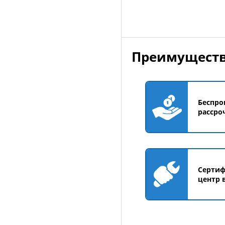
Преимуществ
Беспро
рассро
Серти
центр 