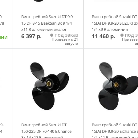
0-
Винт гребной Suzuki DT 9.9-
Винт гребной Suzuki DT 
5/8
15 DF 8-15 BaekSan 3х 9 1/4
15(А) DF 9,9-20 SUZUKI 3х
х11 R алюминий аналог
1/4 х9 R алюминий
под заказ
под з
6 397 р.
11 460 р.
оригинал (6 289)
чии
Привезем к 21
Привезе
августа
а
у
Добавить в корзину
Добавить в корзи
9-
Винт гребной Suzuki DT
Винт гребной Suzuki DT 
/4
150-225 DF 70-140 E.Chance
15(А) DF 9,9-20 E.Chance 
3х 14 х17 R алюминий
1/4 х11 R алюминий ана