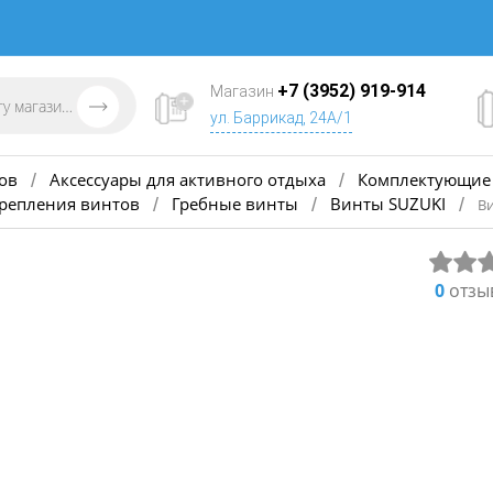
+7 (3952) 919-914
Магазин
ул. Баррикад, 24А/1
ов
Аксессуары для активного отдыха
Комплектующие 
/
/
крепления винтов
Гребные винты
Винты SUZUKI
/
/
/
Ви
0
отзы