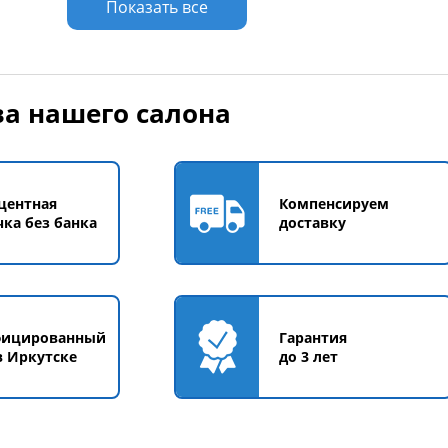
Показать все
а нашего салона
центная
Компенсируем
чка без банка
доставку
фицированный
Гарантия
в Иркутске
до 3 лет