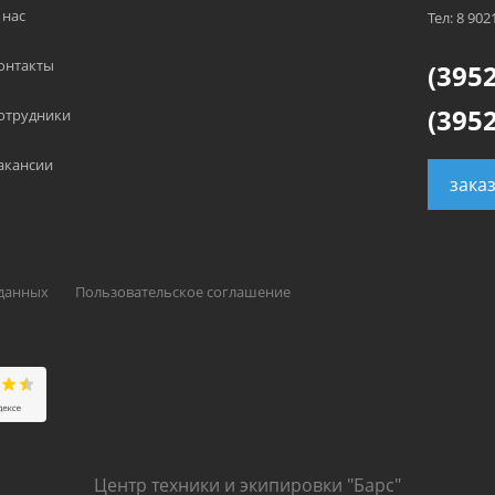
 нас
Тел: 8 902
онтакты
(3952
(3952
отрудники
акансии
зака
 данных
Пользовательское соглашение
Центр техники и экипировки "Барс"