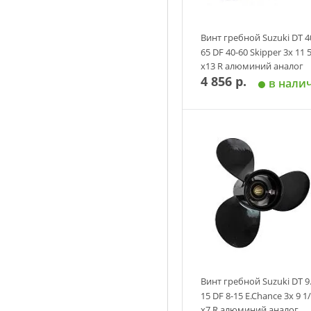
Винт гребной Suzuki DT 4
65 DF 40-60 Skipper 3х 11 
х13 R алюминий аналог
4 856 р.
в нали
Добавить в корзин
Винт гребной Suzuki DT 9.
15 DF 8-15 E.Chance 3х 9 1
х7 R алюминий аналог