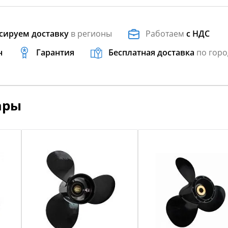
сируем доставку
в регионы
Работаем
с НДС
н
Гарантия
Бесплатная доставка
по горо
ары