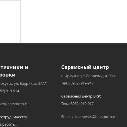
Сервисный центр
 техники и
ровки
г. Иркутск, ул. Баррикад, д. 90в.
Тел.: (3952) 919-917
Иркутск, ул. Баррикад, 24А/1
952) 919-914
Сервисный центр BRP:
Тел.: (3952) 919-917
akaz@barsmoto.ru
Email: zakaz.servis@barsmoto.ru
сотрудничества
а работы: