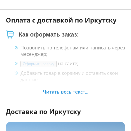
Оплата с доставкой по Иркутску
Как оформать заказ:
Позвонить по телефонам или написать через
месенджер;
на сайте;
Оформить заявку
Добавить товар в корзину и оставить свои
данные;
Менеджер свяжется с Вами в течение 30
Читать весь текст...
минут.
Доставка по Иркутску
Как оплатить:
Наличными, пластиковой картой, кредитной