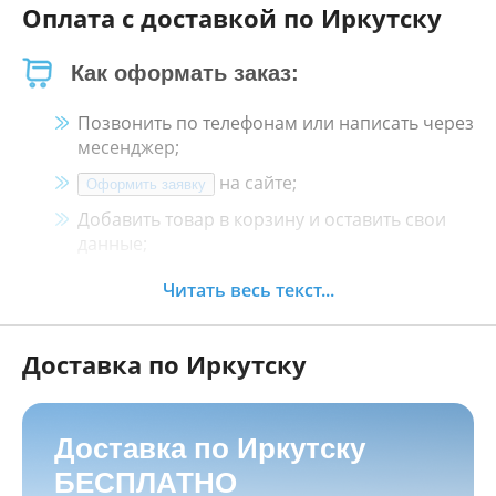
Оплата с доставкой по Иркутску
Как оформать заказ:
Позвонить по телефонам или написать через
месенджер;
на сайте;
Оформить заявку
Добавить товар в корзину и оставить свои
данные;
Менеджер свяжется с Вами в течение 30
Читать весь текст...
минут.
Доставка по Иркутску
Как оплатить:
Наличными, пластиковой картой, кредитной
картой и картой ХАЛВА в кассе нашего
Доставка по Иркутску
магазина по адресу
г. Иркутск, ул. Баррикад
БЕСПЛАТНО
24а, Мотосалон БАРС
;