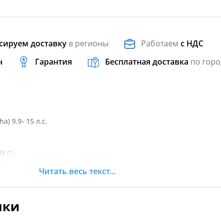
сируем доставку
в регионы
Работаем
с НДС
н
Гарантия
Бесплатная доставка
по горо
) 9.9- 15 л.с.
9 гг.
г.
Читать весь текст...
9 гг.
т. время
ики
т. время