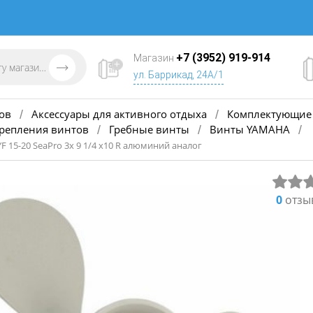
+7 (3952) 919-914
Магазин
ул. Баррикад, 24А/1
ов
Аксессуары для активного отдыха
Комплектующие 
/
/
крепления винтов
Гребные винты
Винты YAMAHA
/
/
/
YF 15-20 SeaPro 3х 9 1/4 х10 R алюминий аналог
0
отзы