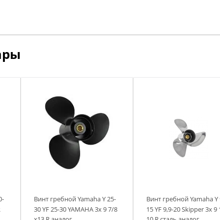
мя
ремя
ремя
ремя
ары
0-
Винт гребной Yamaha Y 25-
Винт гребной Yamaha Y 9
R
30 YF 25-30 YAMAHA 3х 9 7/8
15 YF 9,9-20 Skipper 3х 9 
х13 R аналог
10 R сталь аналог