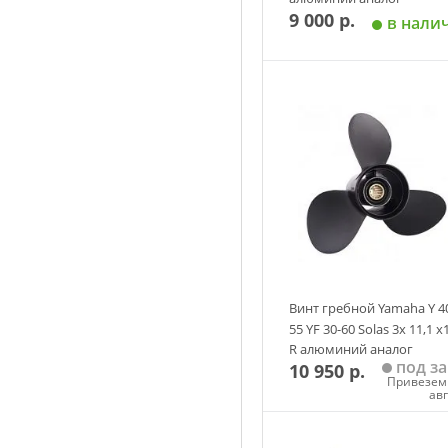
9 000 р.
в нали
Добавить в корзин
Винт гребной Yamaha Y 4
55 YF 30-60 Solas 3х 11,1 х
R алюминий аналог
под за
10 950 р.
Привезем 
ав
Добавить в корзин