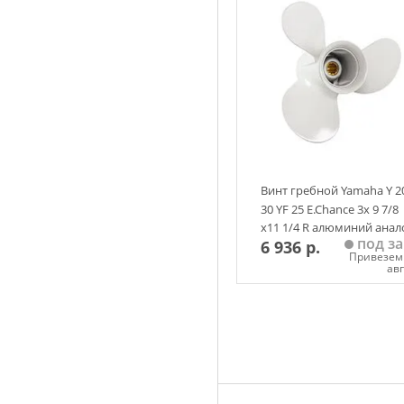
Винт гребной Yamaha Y 2
30 YF 25 E.Chance 3х 9 7/8
х11 1/4 R алюминий анал
под за
6 936 р.
Привезем 
ав
Добавить в корзин