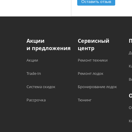
Оставить отзыв
Акции
Сервисный
и предложения
центр
Д
Акции
Ремонт техники
К
Trade-In
Ремонт лодок
В
Система скидок
Бронирование лодок
Рассрочка
Тюнинг
О
К