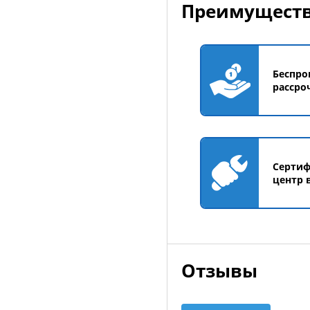
Преимуществ
Беспро
рассро
Серти
центр 
Отзывы