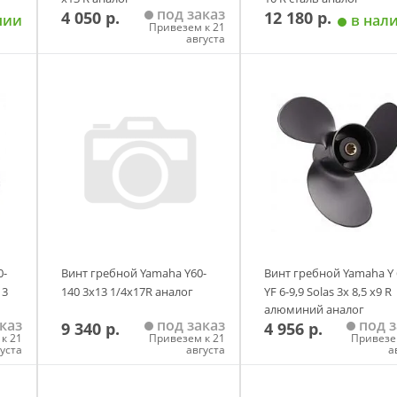
под заказ
4 050 р.
12 180 р.
чии
в нал
Привезем к 21
августа
у
Добавить в корзину
Добавить в корзи
0-
Винт гребной Yamaha Y60-
Винт гребной Yamaha Y 
13
140 3х13 1/4х17R аналог
YF 6-9,9 Solas 3х 8,5 х9 R
алюминий аналог
каз
под заказ
под з
9 340 р.
4 956 р.
к 21
Привезем к 21
Привезе
густа
августа
а
у
Добавить в корзину
Добавить в корзи