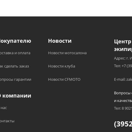
Покупателю
Новости
Центр
экипи
оставка и оплата
Новости мотосалона
Адрес: г. 
Тел: +7 (3
ак сделать заказ
Новости клуба
опросы гарантии
Новости CFMOTO
E-mail: z
Вопросы 
О компании
и качеств
 нас
Тел: 8 902
онтакты
(3952