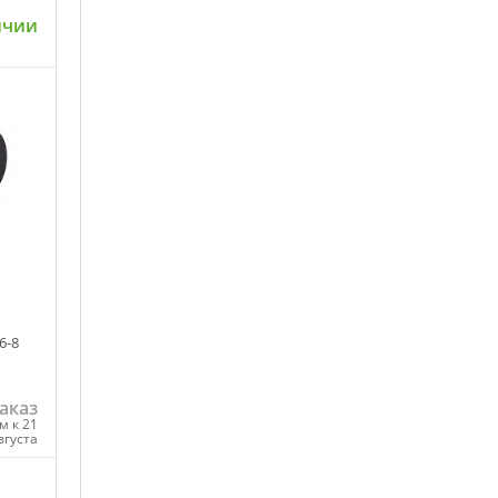
ичии
ну
6-8
аказ
м к 21
вгуста
ну