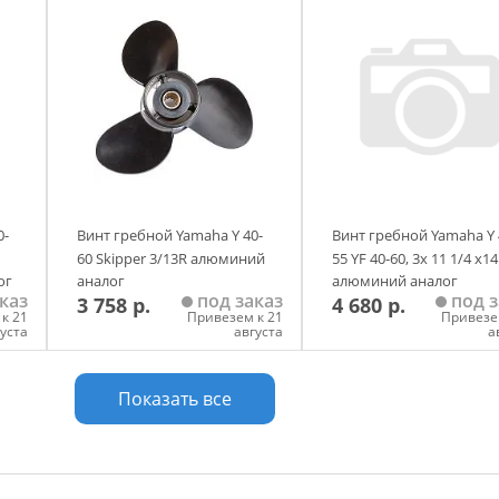
0-
Винт гребной Yamaha Y 40-
Винт гребной Yamaha Y 
60 Skipper 3/13R алюминий
55 YF 40-60, 3х 11 1/4 х14
ог
аналог
алюминий аналог
каз
под заказ
под з
3 758 р.
4 680 р.
к 21
Привезем к 21
Привезе
густа
августа
а
у
Добавить в корзину
Добавить в корзи
Показать все