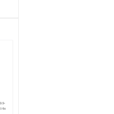
.9-
1/4x