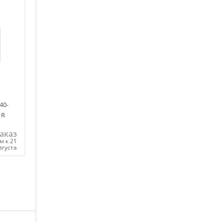
40-
 R
аказ
м к 21
вгуста
ну