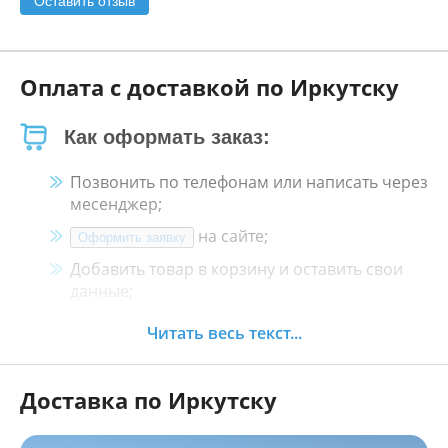
Оставить отзыв
Оплата с доставкой по Иркутску
Как оформать заказ:
Позвонить по телефонам или написать через
месенджер;
на сайте;
Оформить заявку
Добавить товар в корзину и оставить свои
данные;
Менеджер свяжется с Вами в течение 30
Читать весь текст...
минут.
Доставка по Иркутску
Как оплатить:
Наличными, пластиковой картой, кредитной