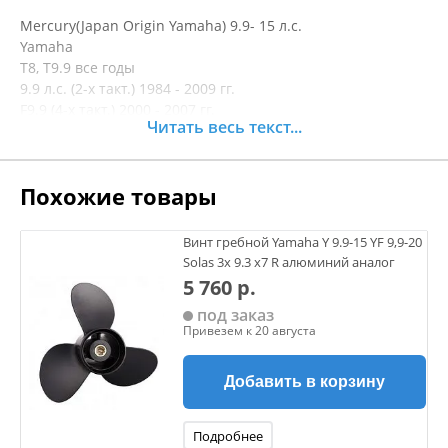
Mercury(Japan Origin Yamaha) 9.9- 15 л.с.
Yamaha
T8, T9.9 все годы
9.9 л.с. (2-х такт.) 1984 - 2009 гг.
F9.9 (4-х такт.) 2000 - 2007 гг.
Читать весь текст...
15 л.с. (2-х такт.) 1984 - 2009 гг.
F15 (4-х такт.) 1998 г. - наст. время
F15 C 2007 г. - наст. время
Похожие товары
F20 (4-х такт.) 2007 г. - наст. время
Honda
BF 8 л.с. 2000 г. - наст. время
Винт гребной Yamaha Y 9.9-15 YF 9,9-20
BF 9.9 л.с. 1988 г. - наст. время
Solas 3х 9.3 х7 R алюминий аналог
BF 15 л.с. 1991 г. - наст. время
5 760 р.
BF 20 л.с. 2003 г. - наст. время
под заказ
Привезем к 20 августа
Добавить в корзину
Подробнее