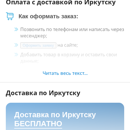
Оплата с доставкой по Иркутску
Как оформать заказ:
Позвонить по телефонам или написать через
месенджер;
на сайте;
Оформить заявку
Добавить товар в корзину и оставить свои
данные;
Менеджер свяжется с Вами в течение 30
Читать весь текст...
минут.
Доставка по Иркутску
Как оплатить:
Наличными, пластиковой картой, кредитной
картой и картой ХАЛВА в кассе нашего
Доставка по Иркутску
магазина по адресу
г. Иркутск, ул. Баррикад
БЕСПЛАТНО
24а, Мотосалон БАРС
;