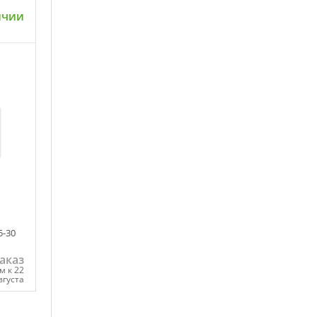
ичии
ну
5-30
аказ
м к 22
вгуста
ну