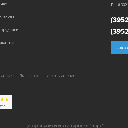
 нас
Тел: 8 902
онтакты
(3952
(3952
отрудники
акансии
зака
 данных
Пользовательское соглашение
Центр техники и экипировки "Барс"