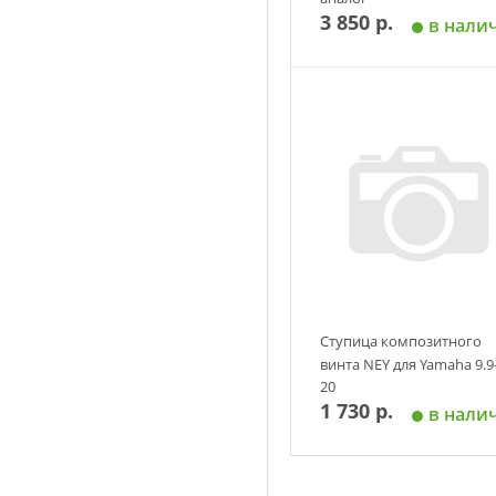
3 850 р.
в нали
Добавить в корзин
Ступица композитного
винта NEY для Yamaha 9.9
20
1 730 р.
в нали
Добавить в корзин