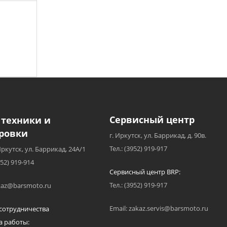
Сервисный центр
 техники и
ровки
г. Иркутск, ул. Баррикад, д. 90в.
Тел.: (3952) 919-917
Иркутск, ул. Баррикад, 24А/1
952) 919-914
Сервисный центр BRP:
Тел.: (3952) 919-917
akaz@barsmoto.ru
Email: zakaz.servis@barsmoto.ru
сотрудничества
а работы: