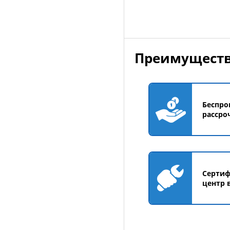
Преимуществ
Беспро
рассро
Серти
центр 