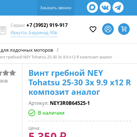
Заказать звонок
+7 (3952) 919-917
Сервис
Иркутск, Баррикад, 90в
для лодочных моторов
/
нт гребной NEY Tohatsu 25-30 3х 9.9 х12 R композит аналог
Винт гребной NEY
Tohatsu 25-30 3х 9.9 х12 R
вов
композит аналог
Артикул:
NEY3R0B64525-1
В наличии
Цена:
5 350 ₽