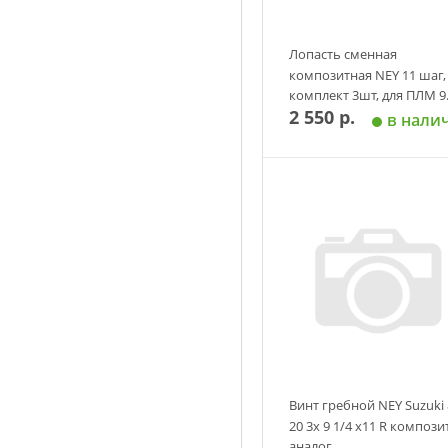
Лопасть сменная
композитная NEY 11 шаг,
комплект 3шт, для ПЛМ 9.
2 550 р.
20 л.с.
в нали
Добавить в корзин
Винт гребной NEY Suzuki 
20 3х 9 1/4 х11 R компози
аналог