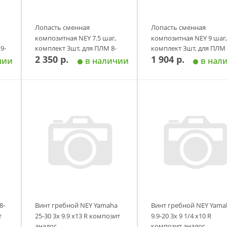
Лопасть сменная
Лопасть сменная
композитная NEY 7.5 шаг,
композитная NEY 9 шаг,
9-
комплект 3шт, для ПЛМ 8-
комплект 3шт, для ПЛМ 
2 350 р.
1 904 р.
9.8 л.с.
20 л.с.
чии
в наличии
в нал
у
Добавить в корзину
Добавить в корзи
8-
Винт гребной NEY Yamaha
Винт гребной NEY Yama
т
25-30 3х 9.9 х13 R композит
9.9-20 3х 9 1/4 х10 R
аналог
композит аналог