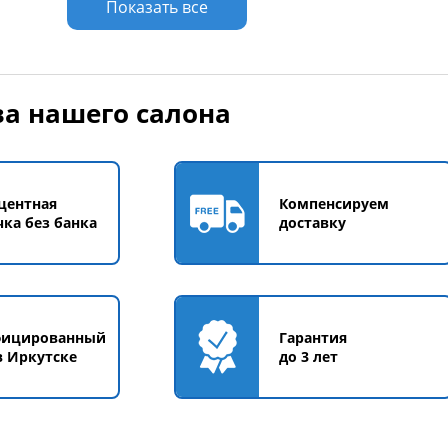
Показать все
а нашего салона
центная
Компенсируем
чка без банка
доставку
фицированный
Гарантия
в Иркутске
до 3 лет