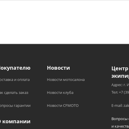
Покупателю
Новости
Центр
экипи
оставка и оплата
Новости мотосалона
Адрес: г. 
Тел: +7 (3
ак сделать заказ
Новости клуба
опросы гарантии
Новости CFMOTO
E-mail: z
Вопросы 
О компании
и качеств