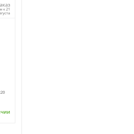
аказ
м к 21
вгуста
ну
;20
ичии
ну