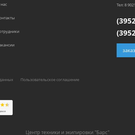
 нас
Тел: 8 902
онтакты
(3952
(3952
отрудники
акансии
зака
 данных
Пользовательское соглашение
Центр техники и экипировки "Барс"