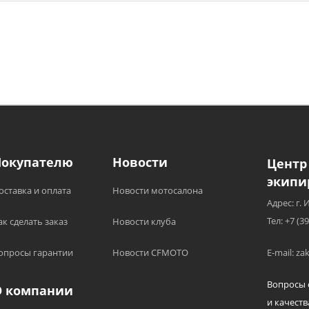
Покупателю
Новости
Центр
экипи
оставка и оплата
Новости мотосалона
Адрес: г. 
Тел: +7 (3
ак сделать заказ
Новости клуба
опросы гарантии
Новости CFMOTO
E-mail: z
Вопросы 
О компании
и качеств