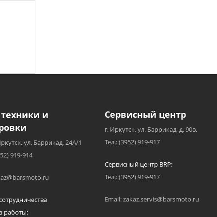
Сервисный центр
 техники и
ровки
г. Иркутск, ул. Баррикад, д. 90в.
Тел.: (3952) 919-917
Иркутск, ул. Баррикад, 24А/1
952) 919-914
Сервисный центр BRP:
Тел.: (3952) 919-917
akaz@barsmoto.ru
Email: zakaz.servis@barsmoto.ru
сотрудничества
а работы: