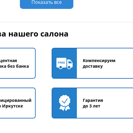
Показать все
а нашего салона
центная
Компенсируем
чка без банка
доставку
фицированный
Гарантия
в Иркутске
до 3 лет