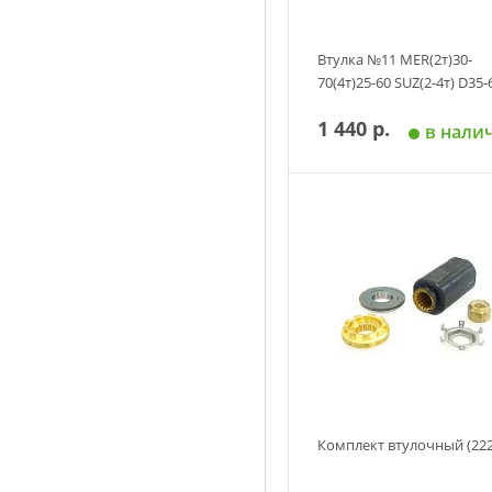
Втулка №11 MER(2т)30-
70(4т)25-60 SUZ(2-4т) D35-
1 440 р.
в нали
Добавить в корзин
Комплект втулочный (222