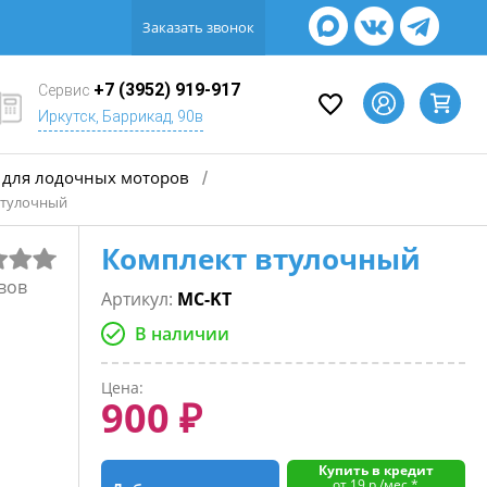
Заказать звонок
+7 (3952) 919-917
Сервис
Иркутск, Баррикад, 90в
для лодочных моторов
/
втулочный
Комплект втулочный
вов
Артикул:
MC-KT
В наличии
Цена:
900 ₽
Купить в кредит
от 19 р./мес.*