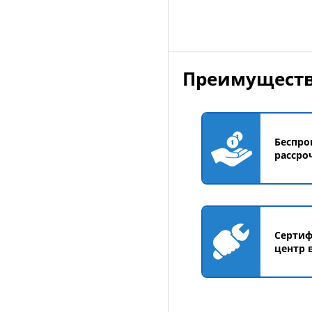
Преимуществ
Беспро
рассро
Серти
центр 