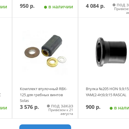
под з
950 р.
4 084 р.
чии
в наличии
Привезе
а
у
Добавить в корзину
Добавить в корзи
Комплект втулочный RBX-
Втулка №205 HON 9,9;15
C
125 для гребных винтов
YAM(2-4т)9,9;15 RASCAL
Solas
под заказ
3 576 р.
900 р.
чии
в нал
Привезем к 21
августа
у
Добавить в корзину
Добавить в корзи