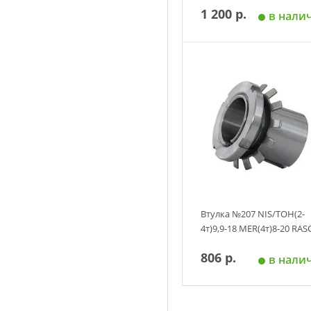
1 200 р.
в нали
Добавить в корзин
Втулка №207 NIS/TOH(2-
4т)9,9-18 MER(4т)8-20 RAS
806 р.
в нали
Добавить в корзин