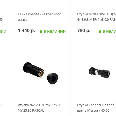
Гайка крепления гребного
Втулка №208 NIS/TOH(2-
65
винта
4т)8;9,8 MER(4т)8;9,9 RAS
1 440 р.
780 р.
чии
в наличии
в нал
у
Добавить в корзину
Добавить в корзи
)
Втулка №26 SUZ(2т)20;25;30
Втулка крепления греб
(4т)25;30 RASCAL
винта Mercury 40-60