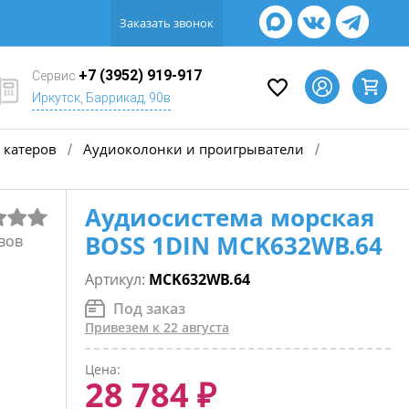
Заказать звонок
+7 (3952) 919-917
Сервис
Иркутск, Баррикад, 90в
 катеров
Аудиоколонки и проигрыватели
/
/
Аудиосистема морская
BOSS 1DIN MCK632WB.64
вов
Артикул:
MCK632WB.64
Под заказ
Привезем к 22 августа
Цена:
28 784 ₽