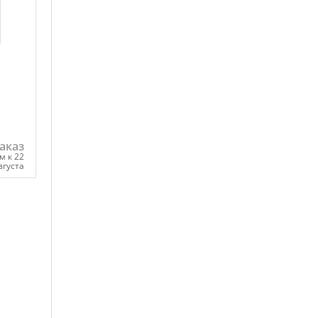
аказ
м к 22
вгуста
ну