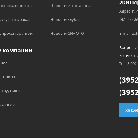
экипи
оставка и оплата
Новости мотосалона
Адрес: г. 
Тел: +7 (3
ак сделать заказ
Новости клуба
опросы гарантии
Новости CFMOTO
E-mail: z
Вопросы 
О компании
и качеств
 нас
Тел: 8 902
онтакты
(3952
(3952
отрудники
акансии
зака