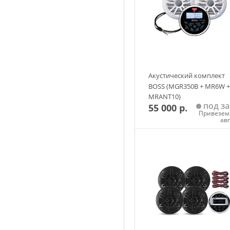
Акустический комплект
BOSS (MGR350B + MR6W +
MRANT10)
под за
55 000 р.
Привезем 
ав
Добавить в корзин