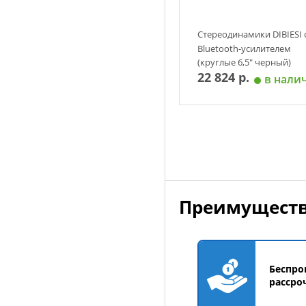
Стереодинамики DIBIESI 
Bluetooth-усилителем
(круглые 6,5" черный)
22 824 р.
в нали
Добавить в корзин
Преимуществ
Беспро
рассро