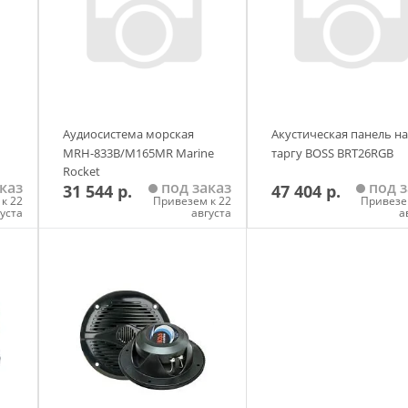
Аудиосистема морская
Акустическая панель на
MRH-833B/M165MR Marine
таргу BOSS BRT26RGB
Rocket
каз
под заказ
под з
31 544 р.
47 404 р.
к 22
Привезем к 22
Привезе
густа
августа
а
у
Добавить в корзину
Добавить в корзи