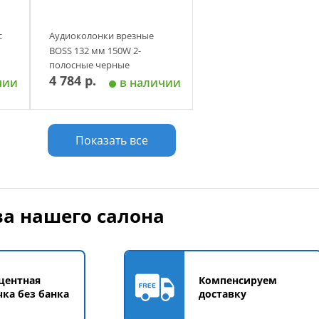
с
Аудиоколонки врезные
BOSS 132 мм 150W 2-
полосные черные
4 784 р.
чии
в наличии
у
Добавить в корзину
Показать все
а нашего салона
центная
Компенсируем
чка без банка
доставку