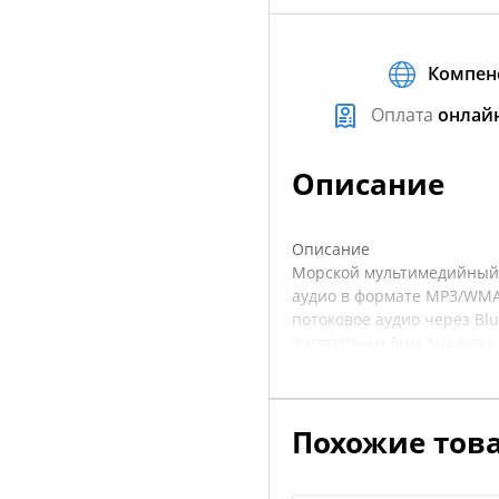
Компен
Оплата
онлай
Описание
Описание
Морской мультимедийный 
аудио в формате MP3/WMA 
потоковое аудио через Bl
расположен 3мм Aux-вход,
улучшить качество звуча
усилителей мощности.
Похожие тов
Bluetooth соединение мож
звонков (громкая связь),
FM/AM диапазоне (предус