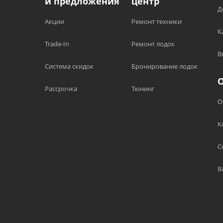
и предложения
центр
Д
Акции
Ремонт техники
К
Trade-In
Ремонт лодок
В
Система скидок
Бронирование лодок
Рассрочка
Тюнинг
О
К
С
В