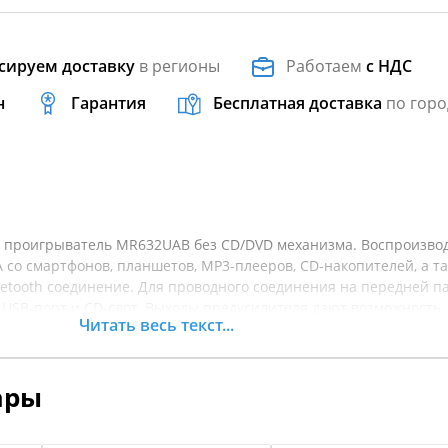
сируем доставку
в регионы
Работаем
с НДС
н
Гарантия
Бесплатная доставка
по горо
проигрыватель MR632UAB без CD/DVD механизма. Воспроизво
со смартфонов, планшетов, МР3-плееров, CD-накопителей, а т
uetooth соединение. Для проводного соединения на передней п
 USB-порт и CD-слот. Выходы предусилителя дают возможность
Читать весь текст...
ния музыкальной системы путем подключения дополнительных
ары
ет быть использовано для принятия и осуществления телефон
 а встроенный тюнер дает доступ к прослушиванию радиостанций
тановки тюнера 18FM/12AM).