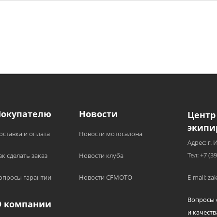
Покупателю
Новости
Центр
экипи
оставка и оплата
Новости мотосалона
Адрес: г. 
Тел: +7 (3
ак сделать заказ
Новости клуба
опросы гарантии
Новости CFMOTO
E-mail: z
Вопросы 
О компании
и качеств