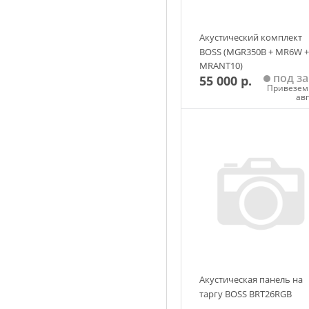
Акустический комплект
BOSS (MGR350B + MR6W +
MRANT10)
под за
55 000 р.
Привезем 
ав
Добавить в корзин
Акустическая панель на
таргу BOSS BRT26RGB