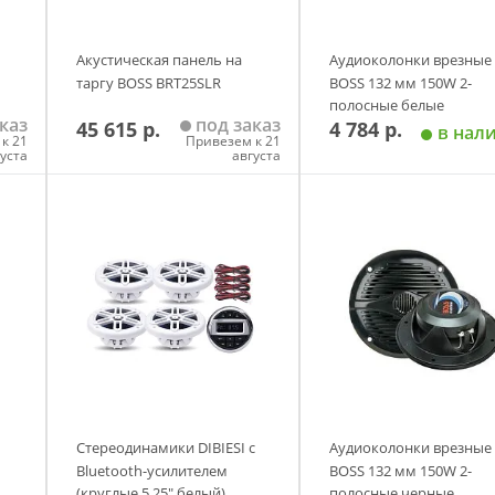
Акустическая панель на
Аудиоколонки врезные
таргу BOSS BRT25SLR
BOSS 132 мм 150W 2-
полосные белые
каз
под заказ
45 615 р.
4 784 р.
в нал
к 21
Привезем к 21
густа
августа
у
Добавить в корзину
Добавить в корзи
Стереодинамики DIBIESI с
Аудиоколонки врезные
Bluetooth-усилителем
BOSS 132 мм 150W 2-
(круглые 5,25" белый)
полосные черные