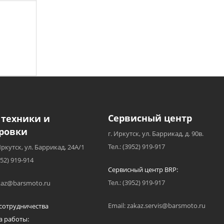
Сервисный центр
 техники и
ровки
г. Иркутск, ул. Баррикад, д. 90в.
Тел.: (3952) 919-917
Иркутск, ул. Баррикад, 24А/1
952) 919-914
Сервисный центр BRP:
Тел.: (3952) 919-917
akaz@barsmoto.ru
Email: zakaz.servis@barsmoto.ru
сотрудничества
а работы: