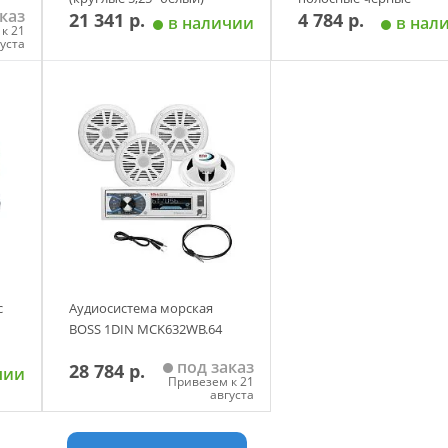
каз
21 341 р.
4 784 р.
в наличии
в нал
к 21
густа
у
Добавить в корзину
Добавить в корзи
с
Аудиосистема морская
BOSS 1DIN MCK632WB.64
под заказ
28 784 р.
чии
Привезем к 21
августа
у
Добавить в корзину