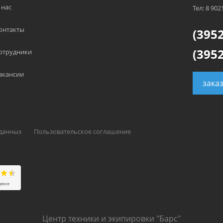
 нас
Тел: 8 902
онтакты
(3952
(3952
отрудники
акансии
зака
 данных
Пользовательское соглашение
Центр техники и экипировки "Барс"