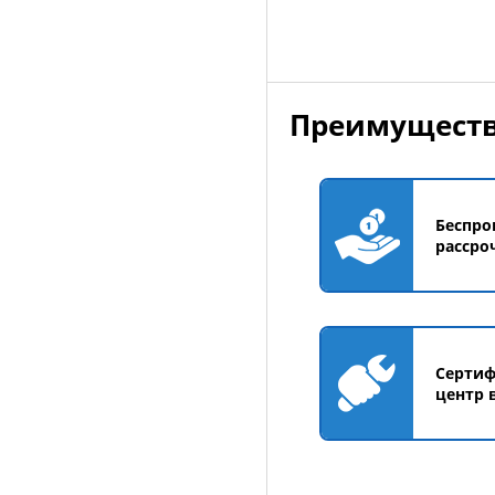
Преимуществ
Беспро
рассро
Серти
центр 