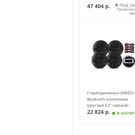
под за
47 404 р.
Привезем 
ав
Добавить в корзин
Стереодинамики DIBIESI 
Bluetooth-усилителем
(круглые 6,5" черный)
22 824 р.
в нали
Добавить в корзин