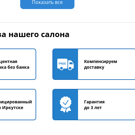
Показать все
а нашего салона
центная
Компенсируем
чка без банка
доставку
фицированный
Гарантия
в Иркутске
до 3 лет