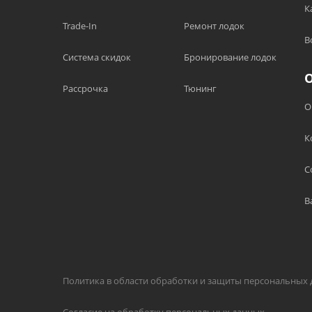
К
Trade-In
Ремонт лодок
В
Система скидок
Бронирование лодок
Рассрочка
Тюнинг
О
К
С
В
Политика в области обработки и защиты персональных