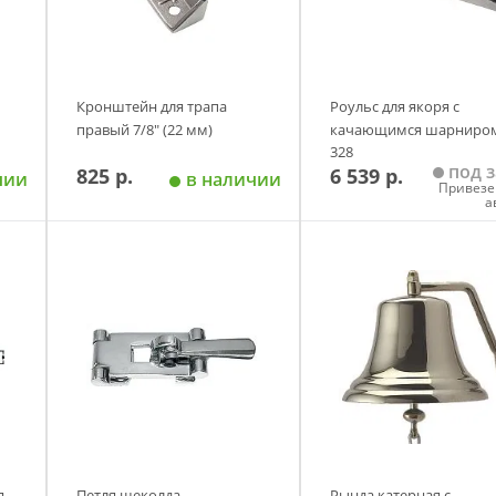
Кронштейн для трапа
Роульс для якоря с
правый 7/8" (22 мм)
качающимся шарниро
328
под з
825 р.
6 539 р.
чии
в наличии
Привезе
а
у
Добавить в корзину
Добавить в корзи
я
Петля щеколда
Рында катерная с