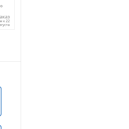
го
аказ
м к 22
вгуста
ну