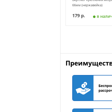
66мм (нержавейка)
179 р.
в нали
Добавить в корзин
Преимуществ
Беспро
рассро