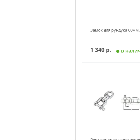
Замок для рундука 60мм.
1 340 р.
в нали
Добавить в корзин
Вертлюг крепления якор