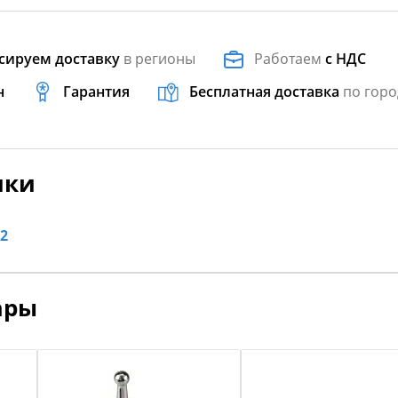
сируем доставку
в регионы
Работаем
с НДС
н
Гарантия
Бесплатная доставка
по горо
ики
2
ары