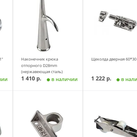
1"
Наконечник крюка
Щеколда дверная 60*30
отпорного D28mm
(нержавеющая сталь)
1 410 р.
1 222 р.
чии
в наличии
в нал
у
Добавить в корзину
Добавить в корзи