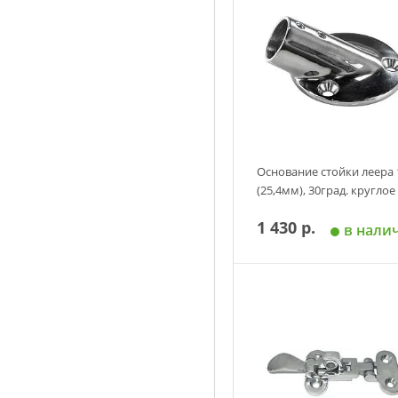
Основание стойки леера 
(25,4мм), 30град. круглое
1 430 р.
в нали
Добавить в корзин