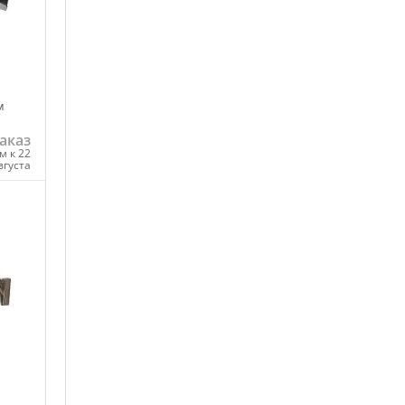
м
аказ
м к 22
вгуста
ну