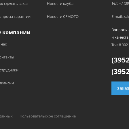
Тел: +7 (3
ак сделать заказ
Новости клуба
опросы гарантии
Новости CFMOTO
E-mail: z
Вопросы 
О компании
и качеств
 нас
Тел: 8 902
онтакты
(3952
(3952
отрудники
акансии
зака
 данных
Пользовательское соглашение