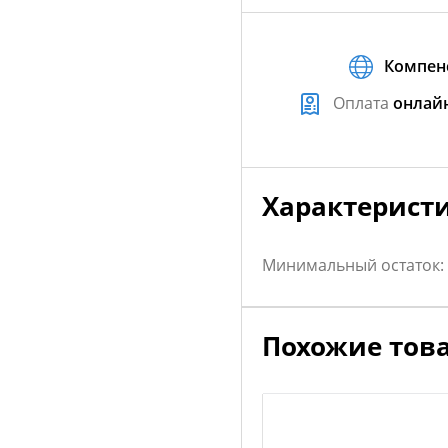
Компен
Оплата
онлай
Характерист
Минимальный остаток:
Похожие тов