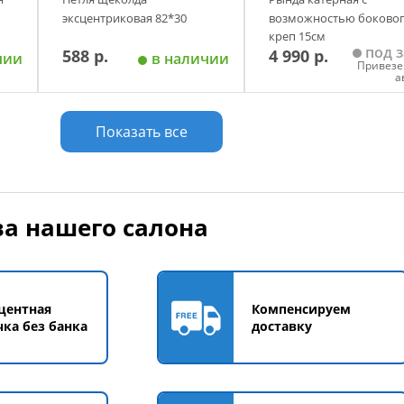
эксцентриковая 82*30
возможностью боково
креп 15см
под з
588 р.
4 990 р.
чии
в наличии
Привезе
а
у
Добавить в корзину
Добавить в корзи
Показать все
а нашего салона
центная
Компенсируем
чка без банка
доставку