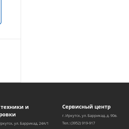
Сервисный центр
 техники и
ровки
г. Иркутск, ул. Баррикад, д. 90в.
Тел.: (3952) 919-917
Иркутск, ул. Баррикад, 24А/1