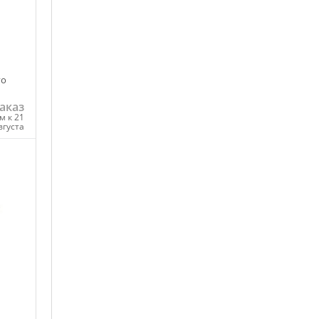
го
аказ
м к 21
вгуста
ну