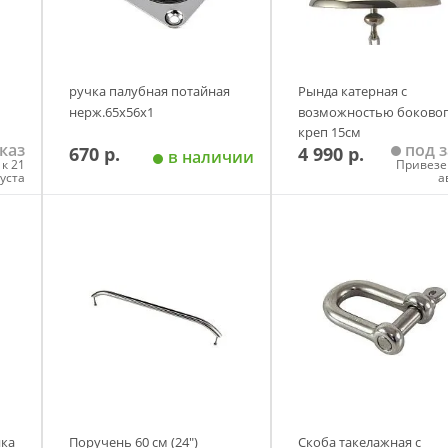
ручка палубная потайная
Рында катерная с
нерж.65х56х1
возможностью боково
креп 15см
каз
под з
670 р.
4 990 р.
в наличии
к 21
Привезе
густа
а
у
Добавить в корзину
Добавить в корзи
ика
Поручень 60 см (24")
Скоба такелажная с