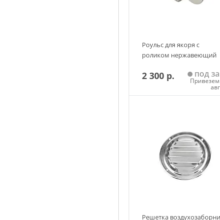
Роульс для якоря с
роликом нержавеющий
под за
2 300 р.
Привезем 
ав
Добавить в корзин
Решетка воздухозаборн