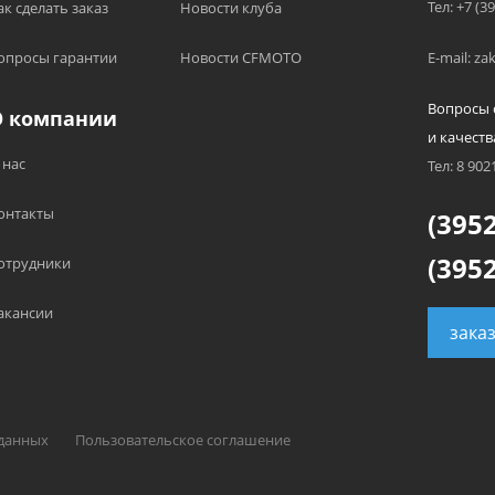
Тел: +7 (3
ак сделать заказ
Новости клуба
опросы гарантии
Новости CFMOTO
E-mail: z
Вопросы 
О компании
и качеств
 нас
Тел: 8 902
онтакты
(3952
(3952
отрудники
акансии
зака
 данных
Пользовательское соглашение