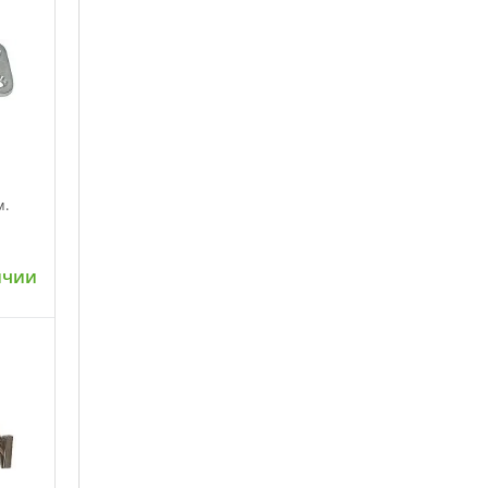
м.
ичии
ну