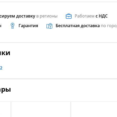
сируем доставку
в регионы
Работаем
с НДС
н
Гарантия
Бесплатная доставка
по горо
ики
2
ары