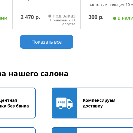
винтовым пальцем 10 
под заказ
2 470 р.
300 р.
чии
в нал
Привезем к 21
августа
у
Добавить в корзину
Добавить в корзи
Показать все
а нашего салона
центная
Компенсируем
чка без банка
доставку