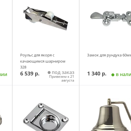
Роульс для якоря с
Замок для рундука 60м
качающимся шарниром
328
под заказ
6 539 р.
1 340 р.
чии
в нал
Привезем к 21
августа
у
Добавить в корзину
Добавить в корзи