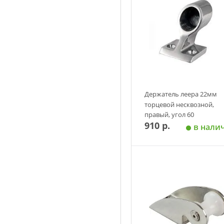
Держатель леера 22мм
торцевой несквозной,
правый, угол 60
910 р.
в нали
Добавить в корзин