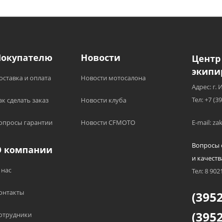
Покупателю
Новости
Центр
экипи
оставка и оплата
Новости мотосалона
Адрес: г. 
Тел: +7 (3
ак сделать заказ
Новости клуба
опросы гарантии
Новости CFMOTO
E-mail: z
Вопросы 
О компании
и качеств
 нас
Тел: 8 902
онтакты
(3952
(3952
отрудники