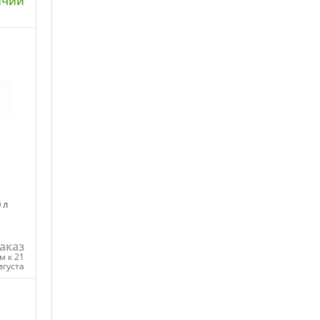
ичии
ну
 л
аказ
м к 21
вгуста
ну