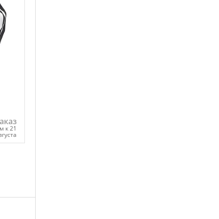
аказ
м к 21
вгуста
ну