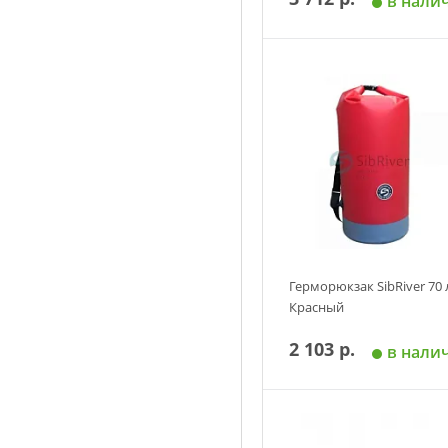
в нали
Добавить в корзин
Герморюкзак SibRiver 70 
Красный
2 103 р.
в нали
Добавить в корзин