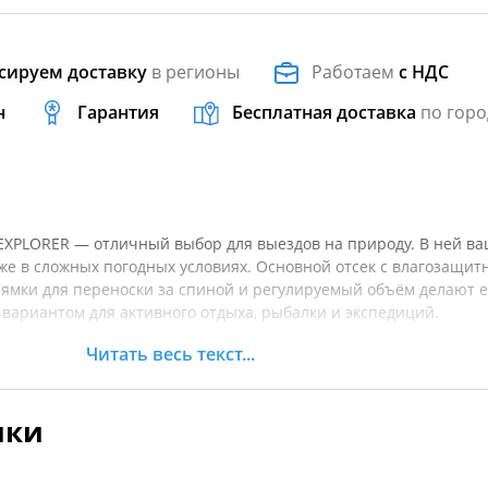
сируем доставку
в регионы
Работаем
с НДС
н
Гарантия
Бесплатная доставка
по горо
EXPLORER — отличный выбор для выездов на природу. В ней в
же в сложных погодных условиях. Основной отсек с влагозащит
ямки для переноски за спиной и регулируемый объём делают 
ариантом для активного отдыха, рыбалки и экспедиций.
Читать весь текст...
 и преимущества:
атериал надёжно защищает содержимое от воды и грязи.
нией с пуллером Duraflex для удобного доступа к вещам и
ики
ман на молнии под клапаном для необходимых мелочей.
мы позволяют переносить сумку на спине на короткие дистанц