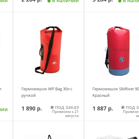
чии
в наличии
в нал
у
Добавить в корзину
Добавить в корзи
л
Гермомешок WP Bag 30л c
Гермомешок SibRiver 90
ручкой
Красный
под заказ
под з
1 890 р.
1 887 р.
чии
Привезем к 21
Привезе
августа
а
у
Добавить в корзину
Добавить в корзи