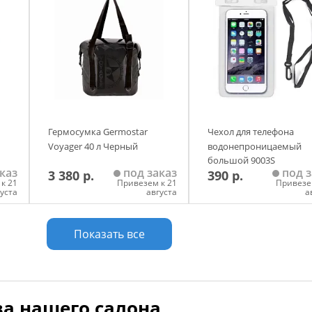
Гермосумка Germostar
Чехол для телефона
Voyager 40 л Черный
водонепроницаемый
большой 9003S
каз
под заказ
под з
3 380 р.
390 р.
(прозрачный)2024
к 21
Привезем к 21
Привезе
густа
августа
а
у
Добавить в корзину
Добавить в корзи
Показать все
а нашего салона