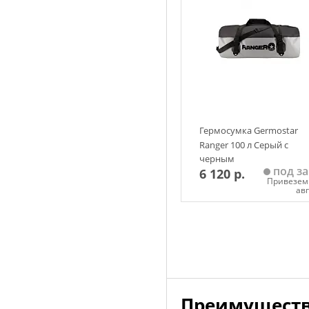
Гермосумка Germostar
Ranger 100 л Серый с
черным
под за
6 120 р.
Привезем 
ав
Добавить в корзин
Преимуществ