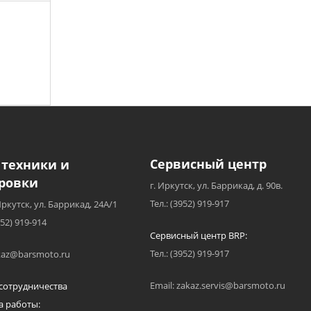
Сервисный центр
 техники и
ровки
г. Иркутск, ул. Баррикад, д. 90в.
Тел.: (3952) 919-917
Иркутск, ул. Баррикад, 24А/1
952) 919-914
Сервисный центр BRP:
Тел.: (3952) 919-917
akaz@barsmoto.ru
Email: zakaz.servis@barsmoto.ru
сотрудничества
а работы: