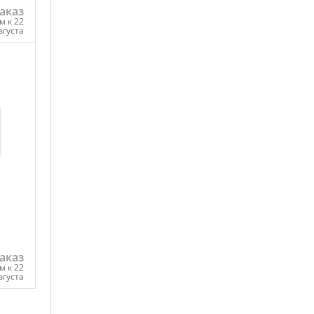
аказ
м к 22
вгуста
ну
аказ
м к 22
вгуста
ну