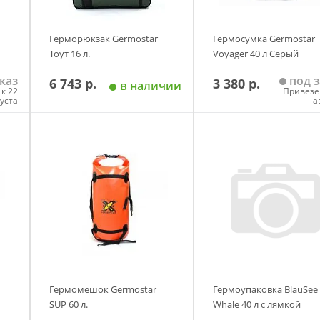
Герморюкзак Germostar
Гермосумка Germostar
Тоут 16 л.
Voyager 40 л Серый
каз
под з
6 743 р.
3 380 р.
в наличии
к 22
Привезе
густа
а
у
Добавить в корзину
Добавить в корзи
Гермомешок Germostar
Гермоупаковка BlauSee
SUP 60 л.
Whale 40 л с лямкой