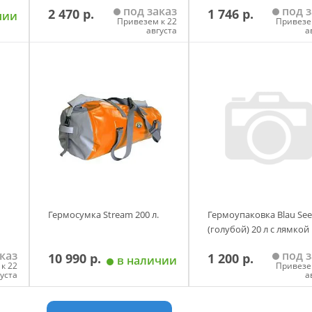
под заказ
под з
2 470 р.
1 746 р.
чии
Привезем к 22
Привезе
августа
а
у
Добавить в корзину
Добавить в корзи
й
Гермосумка Stream 200 л.
Гермоупаковка Blau See
(голубой) 20 л с лямкой
каз
под з
10 990 р.
1 200 р.
в наличии
к 22
Привезе
густа
а
у
Добавить в корзину
Добавить в корзи