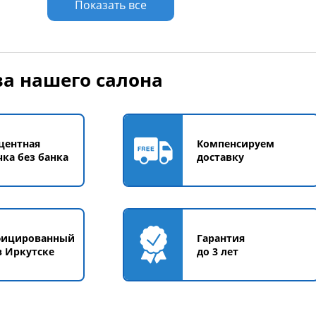
Показать все
Размер
а нашего салона
Красный
Синий
Чёрный
центная
Компенсируем
чка без банка
доставку
фицированный
Гарантия
в Иркутске
до 3 лет