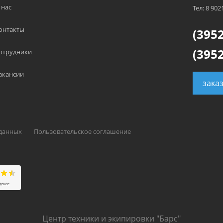
 нас
Тел: 8 902
онтакты
(3952
(3952
отрудники
акансии
зака
 данных
Пользовательское соглашение
Центр техники и экипировки "Барс"