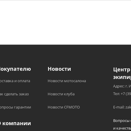
Покупателю
Новости
Центр
экипи
оставка и оплата
Новости мотосалона
Адрес: г. 
Тел: +7 (3
ак сделать заказ
Новости клуба
опросы гарантии
Новости CFMOTO
E-mail: z
Вопросы 
О компании
и качеств