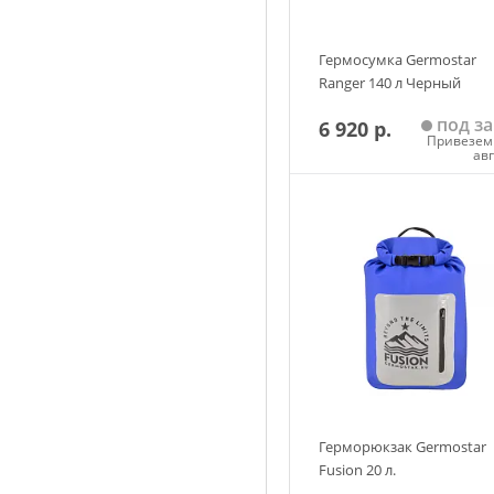
Гермосумка Germostar
Ranger 140 л Черный
под за
6 920 р.
Привезем 
ав
Добавить в корзин
Герморюкзак Germostar
Fusion 20 л.