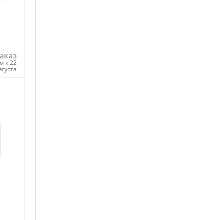
аказ
м к 22
вгуста
ну