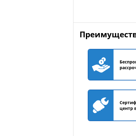
Преимуществ
Беспро
рассро
Серти
центр 