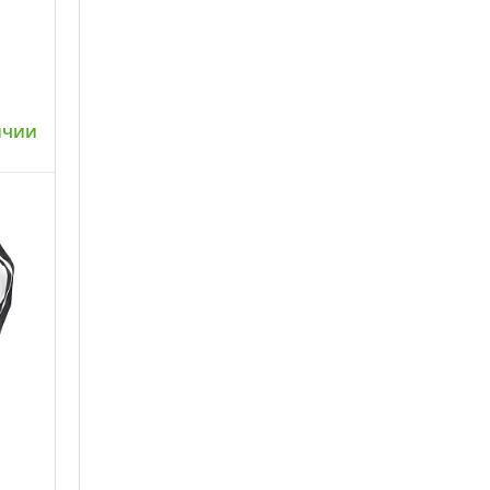
ичии
ну