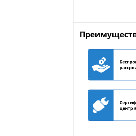
Преимуществ
Беспро
рассро
Серти
центр 