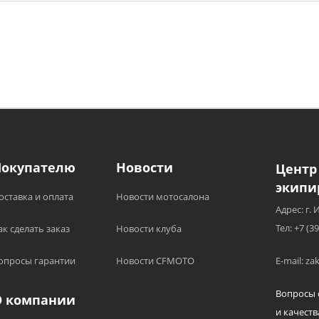
Покупателю
Новости
Центр
экипи
оставка и оплата
Новости мотосалона
Адрес: г. 
Тел: +7 (3
ак сделать заказ
Новости клуба
опросы гарантии
Новости CFMOTO
E-mail: z
Вопросы 
О компании
и качеств