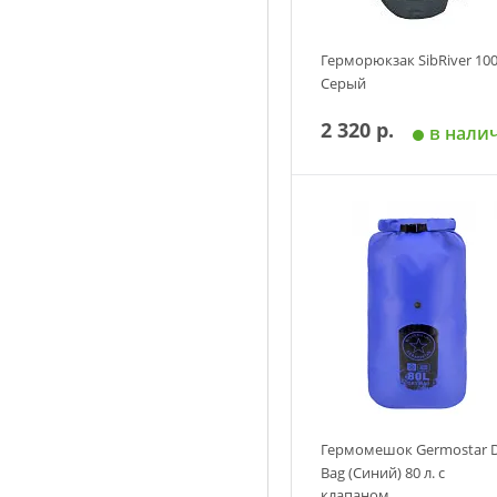
Герморюкзак SibRiver 100
Серый
2 320 р.
в нали
Добавить в корзин
Гермомешок Germostar 
Bag (Синий) 80 л. с
клапаном