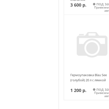
под за
3 600 р.
Привезем 
ав
Добавить в корзин
Гермоупаковка Blau See
(голубой) 20 л с лямкой
под за
1 200 р.
Привезем 
ав
Добавить в корзин