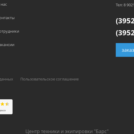
 нас
Тел: 8 902
онтакты
(3952
(3952
отрудники
акансии
зака
 данных
Пользовательское соглашение
Центр техники и экипировки "Барс"