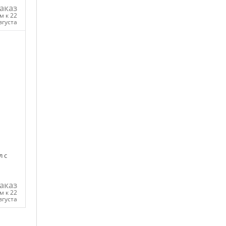
аказ
м к 22
вгуста
ну
 c
аказ
м к 22
вгуста
ну