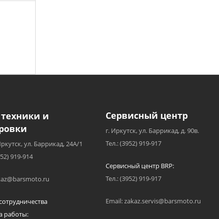
Сервисный центр
 техники и
ровки
г. Иркутск, ул. Баррикад, д. 90в.
Тел.: (3952) 919-917
Иркутск, ул. Баррикад, 24А/1
952) 919-914
Сервисный центр BRP:
Тел.: (3952) 919-917
akaz@barsmoto.ru
Email: zakaz.servis@barsmoto.ru
сотрудничества
а работы: