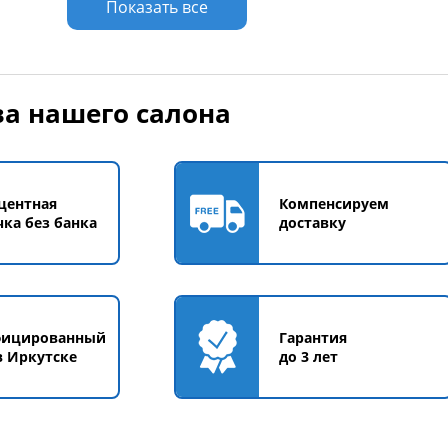
Показать все
Размер
а нашего салона
Жёлтый
Зеленый
Красный
Оранжевый
центная
Компенсируем
Серый
Синий
чка без банка
доставку
фицированный
Гарантия
в Иркутске
до 3 лет