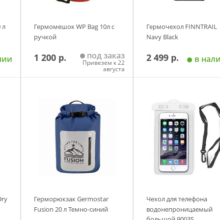
 л
Гермомешок WP Bag 10л c
Гермочехол FINNTRAIL
ручкой
Navy Black
под заказ
1 200 р.
2 499 р.
чии
в нал
Привезем к 22
августа
у
Добавить в корзину
Добавить в корзи
Dry
Герморюкзак Germostar
Чехол для телефона
Fusion 20 л Темно-синий
водонепроницаемый
большой 9003S