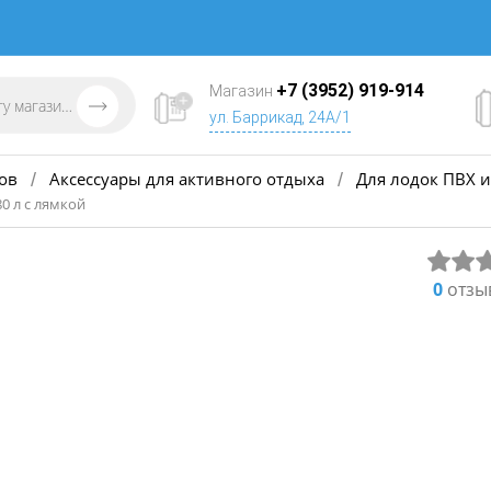
+7 (3952) 919-914
Магазин
ул. Баррикад, 24А/1
ов
Аксессуары для активного отдыха
Для лодок ПВХ и
/
/
80 л с лямкой
0
отзы