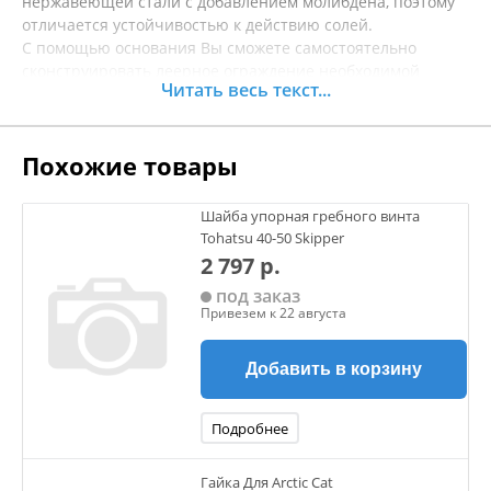
нержавеющей стали с добавлением молибдена, поэтому
отличается устойчивостью к действию солей.
С помощью основания Вы сможете самостоятельно
сконструировать леерное ограждение необходимой
Читать весь текст...
конфигурации без применения сварки.
Угол между основанием и стойкой - 30°.
Способ крепления – врезные винты.
Похожие товары
Материал Нержавеющая сталь
Для трубы 22 мм
Шайба упорная гребного винта
Tohatsu 40-50 Skipper
2 797 р.
под заказ
Привезем к 22 августа
Добавить в корзину
Подробнее
Гайка Для Arctic Cat