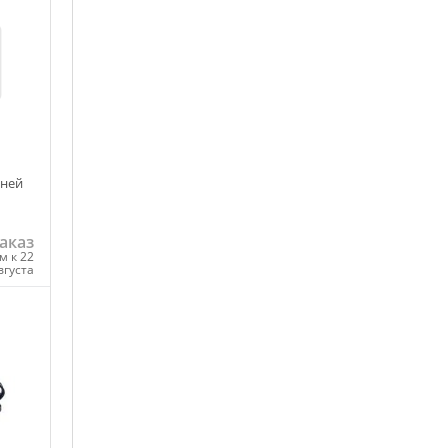
аней
аказ
м к 22
вгуста
ну