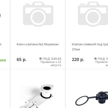
r
Ключ клапана №2 Мореман
Клапан сливной под тр
27мм
под заказ
под з
65 р.
220 р.
чии
Привезем к 22
Привезе
августа
а
у
Добавить в корзину
Добавить в корзи