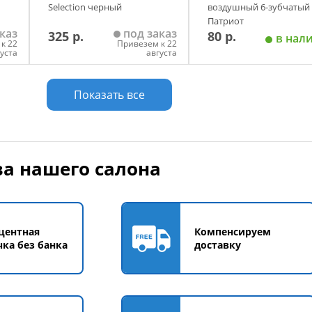
Selection черный
воздушный 6-зубчатый
Патриот
каз
под заказ
325 р.
80 р.
в нал
к 22
Привезем к 22
густа
августа
у
Добавить в корзину
Добавить в корзи
Показать все
а нашего салона
центная
Компенсируем
чка без банка
доставку