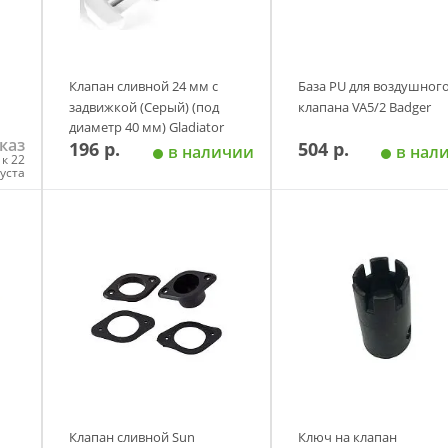
Клапан сливной 24 мм с
База PU для воздушног
задвижкой (Серый) (под
клапана VA5/2 Badger
диаметр 40 мм) Gladiator
каз
196 р.
504 р.
в наличии
в нал
к 22
густа
у
Добавить в корзину
Добавить в корзи
Клапан сливной Sun
Ключ на клапан