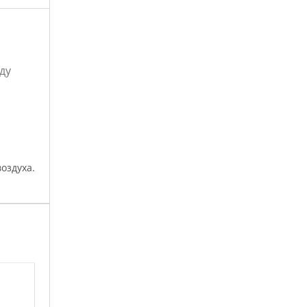
ду
оздуха.