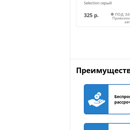
Selection серый
под за
325 р.
Привезем 
ав
Добавить в корзин
Преимуществ
Беспро
рассро