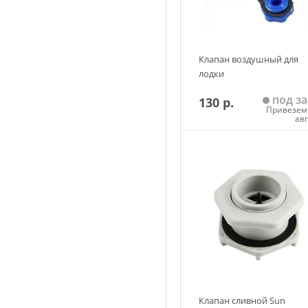
Клапан воздушный для
лодки
под за
130 р.
Привезем 
ав
Добавить в корзин
Клапан сливной Sun