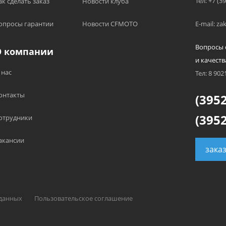
Тел: +7 (3
ак сделать заказ
Новости клуба
опросы гарантии
Новости CFMOTO
E-mail: z
Вопросы 
О компании
и качеств
 нас
Тел: 8 902
онтакты
(3952
(3952
отрудники
акансии
зака
 данных
Пользовательское соглашение