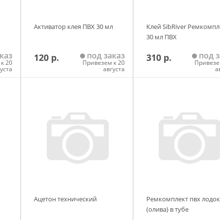
Активатор клея ПВХ 30 мл
Клей SibRiver Ремкомпл
30 мл ПВХ
каз
под заказ
под з
120 р.
310 р.
к 20
Привезем к 20
Привезе
густа
августа
а
у
Добавить в корзину
Добавить в корзи
Ацетон технический
Ремкомплект пвх лодок
(олива) в тубе