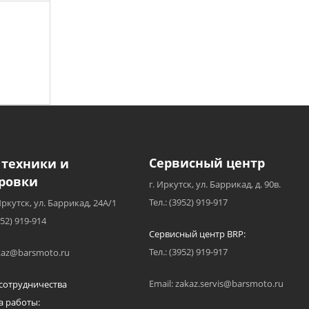
Сервисный центр
 техники и
ровки
г. Иркутск, ул. Баррикад, д. 90в.
Тел.: (3952) 919-917
Иркутск, ул. Баррикад, 24А/1
952) 919-914
Сервисный центр BRP:
Тел.: (3952) 919-917
akaz@barsmoto.ru
Email: zakaz.servis@barsmoto.ru
сотрудничества
а работы: