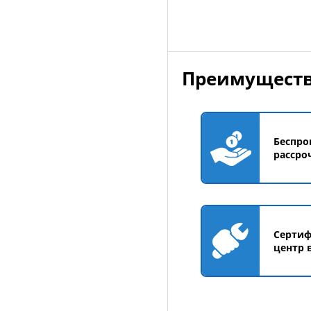
Преимуществ
Беспро
рассро
Серти
центр 