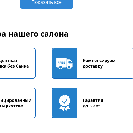
Показать все
а нашего салона
центная
Компенсируем
чка без банка
доставку
фицированный
Гарантия
в Иркутске
до 3 лет