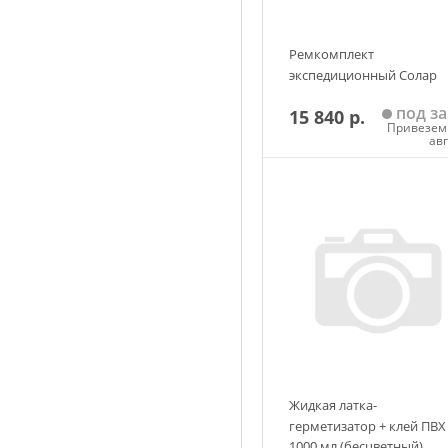
Ремкомплект
экспедиционный Солар
под за
15 840 р.
Привезем 
ав
Добавить в корзин
Жидкая латка-
герметизатор + клей ПВХ
1000 мл (бесцветный)