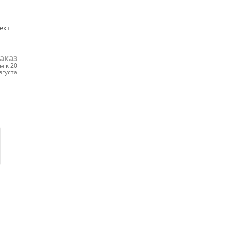
ект
аказ
м к 20
вгуста
ну