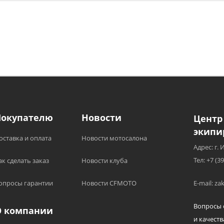
Покупателю
Новости
Центр
экипи
оставка и оплата
Новости мотосалона
Адрес: г. 
Тел: +7 (3
ак сделать заказ
Новости клуба
опросы гарантии
Новости CFMOTO
E-mail: z
Вопросы 
О компании
и качеств