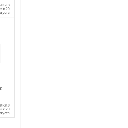
аказ
м к 20
вгуста
ну
ер
аказ
м к 20
вгуста
ну