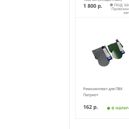
под за
1 800 р.
Привезем 
ав
Добавить в корзин
Ремкомплект для ПВХ
Патриот
162 р.
в нали
Добавить в корзин