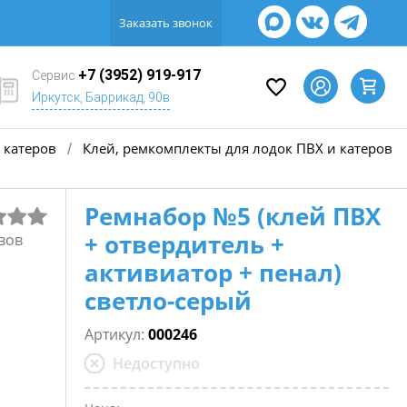
Заказать звонок
+7 (3952) 919-917
Сервис
Иркутск, Баррикад, 90в
 катеров
Клей, ремкомплекты для лодок ПВХ и катеров
/
Ремнабор №5 (клей ПВХ
+ отвердитель +
вов
активиатор + пенал)
светло-серый
Артикул:
000246
Недоступно