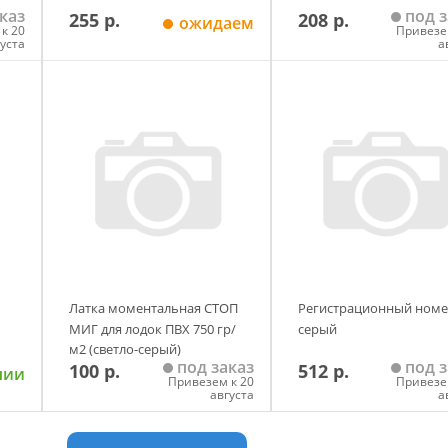
каз
под з
255 р.
208 р.
ожидаем
к 20
Привезе
густа
а
у
Добавить в корзину
Добавить в корзи
Латка моментальная СТОП
Регистрационный ном
МИГ для лодок ПВХ 750 гр/
серый
м2 (светло-серый)
под заказ
под з
100 р.
512 р.
чии
Привезем к 20
Привезе
августа
а
у
Добавить в корзину
Добавить в корзи