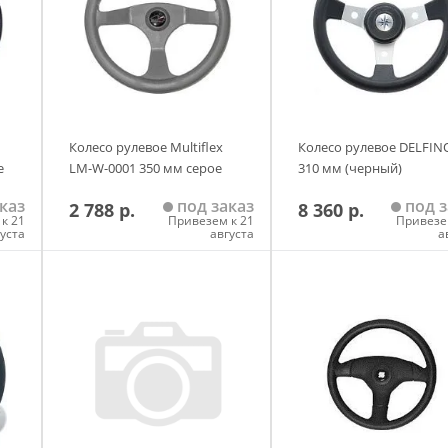
Колесо рулевое Multiflex
Колесо рулевое DELFIN
е
LM-W-0001 350 мм серое
310 мм (черный)
каз
под заказ
под з
2 788 р.
8 360 р.
к 21
Привезем к 21
Привезе
густа
августа
а
у
Добавить в корзину
Добавить в корзи