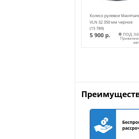
Колесо рулевое Mavimar
VLN 32 350 мм черное
(15 789)
под за
5 900 р.
Привезем 
ав
Добавить в корзин
Преимуществ
Беспро
рассро