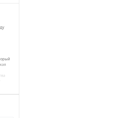
ду
оторый
кая
тва
т
что
иться,
чнять