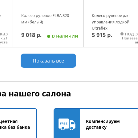
e
Колесо рулевое ELBA 320
Колесо рулевое для
мм (белый)
управления лодкой
Ultraflex
каз
под з
9 018 р.
5 915 р.
в наличии
к 21
Привезе
густа
а
у
Добавить в корзину
Добавить в корзи
Показать все
а нашего салона
центная
Компенсируем
чка без банка
доставку