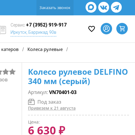
Заказать звонок
+7 (3952) 919-917
Сервис
Иркутск, Баррикад, 90в
 катеров
Колеса рулевые
/
/
Колесо рулевое DELFINO
340 мм (серый)
вов
Артикул:
VN70401-03
Под заказ
Привезем к 21 августа
Цена:
6 630 ₽