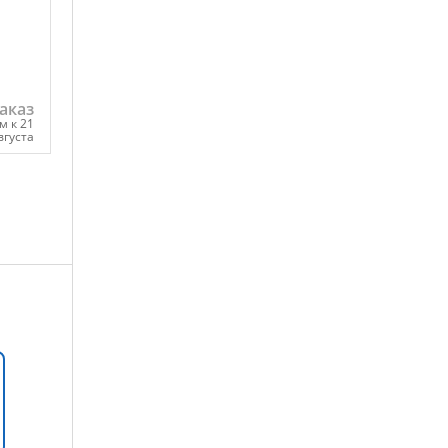
аказ
м к 21
вгуста
ну