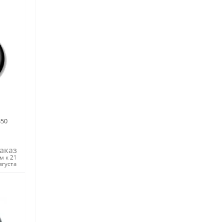
350
аказ
м к 21
вгуста
ну