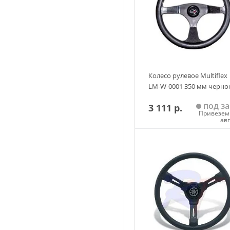
Колесо рулевое Multiflex
LM-W-0001 350 мм черно
под за
3 111 р.
Привезем 
ав
Добавить в корзин