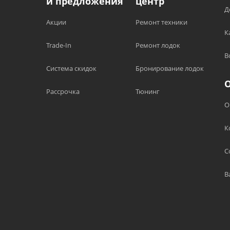
и предложения
центр
Д
Акции
Ремонт техники
К
Trade-In
Ремонт лодок
В
Система скидок
Бронирование лодок
Рассрочка
Тюнинг
О
К
С
В