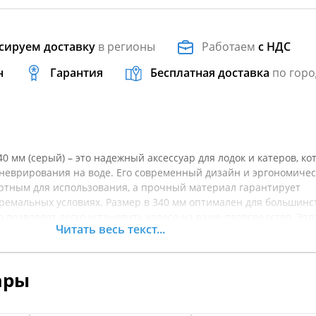
сируем доставку
в регионы
Работаем
с НДС
н
Гарантия
Бесплатная доставка
по горо
0 мм (серый) – это надежный аксессуар для лодок и катеров, к
неврирования на воде. Его современный дизайн и эргономичес
ртным для использования, а прочный материал гарантирует
тремальных условиях. Размер в 340 мм оптимален для большинс
о позволяет легко установить колесо на ваше плавсредство. Это
Читать весь текст...
управлять движением и улучшает общую управляемость лодки, 
ром для рыбалки, отдыха или спортивного катания. Чтобы убед
ствует вашим требованиям, перед покупкой рекомендуется уто
ары