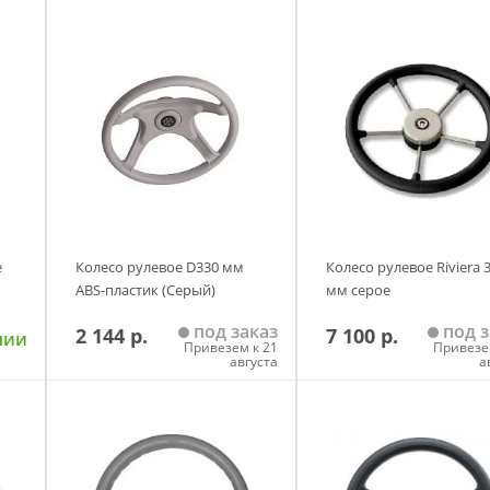
e
Колесо рулевое D330 мм
Колесо рулевое Riviera 
ABS-пластик (Серый)
мм серое
под заказ
под з
2 144 р.
7 100 р.
чии
Привезем к 21
Привезе
августа
а
у
Добавить в корзину
Добавить в корзи