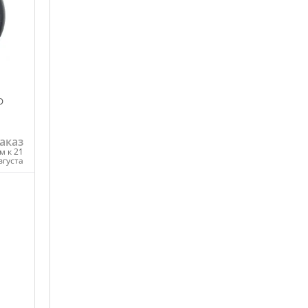
O
аказ
м к 21
вгуста
ну