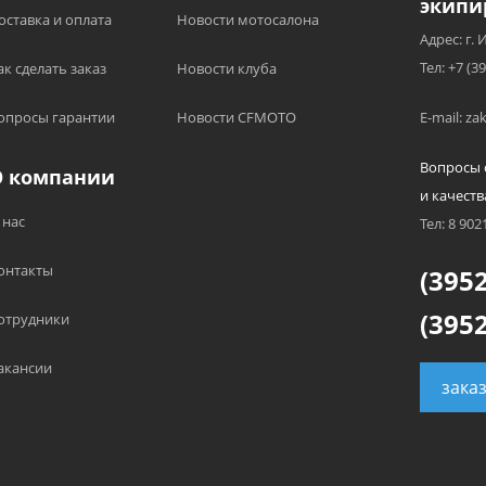
экипи
оставка и оплата
Новости мотосалона
Адрес: г. 
Тел: +7 (3
ак сделать заказ
Новости клуба
опросы гарантии
Новости CFMOTO
E-mail: z
Вопросы 
О компании
и качеств
 нас
Тел: 8 902
онтакты
(3952
(3952
отрудники
акансии
зака