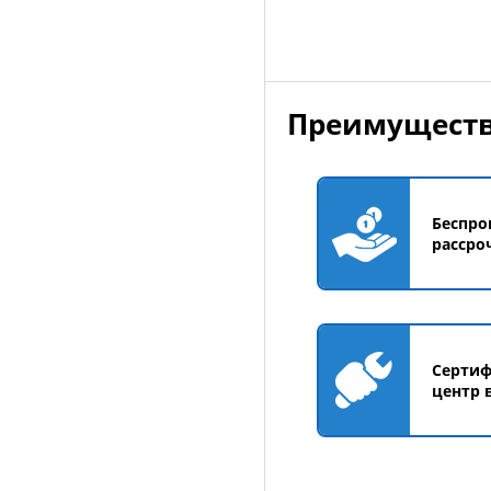
Преимуществ
Беспро
рассро
Серти
центр 