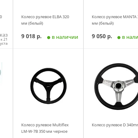
0
Колесо рулевое ELBA 320
Колесо рулевое MANTA 
мм (белый)
мм (белый)
каз
9 018 р.
9 050 р.
в наличии
в нал
к 21
густа
у
Добавить в корзину
Добавить в корзи
Колесо рулевое Multiflex
Колесо рулевое D 340
LM-W-7B 350 мм черное