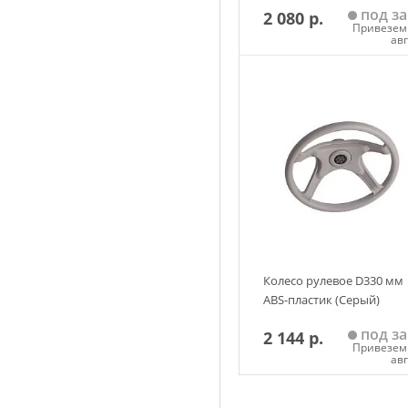
под за
2 080 р.
Привезем 
ав
Добавить в корзин
Колесо рулевое D330 мм
ABS-пластик (Серый)
под за
2 144 р.
Привезем 
ав
Добавить в корзин