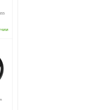
355
ичии
ну
mm