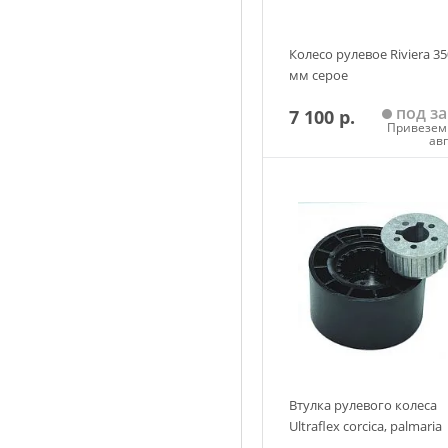
Колесо рулевое Riviera 35
мм серое
под за
7 100 р.
Привезем 
ав
Добавить в корзин
Втулка рулевого колеса
Ultraflex corcica, palmaria