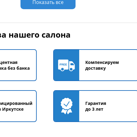
Показать все
а нашего салона
центная
Компенсируем
чка без банка
доставку
фицированный
Гарантия
в Иркутске
до 3 лет