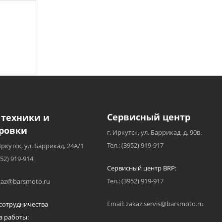
Сервисный центр
 техники и
ровки
г. Иркутск, ул. Баррикад, д. 90в.
Тел.: (3952) 919-917
Иркутск, ул. Баррикад, 24А/1
952) 919-914
Сервисный центр BRP:
Тел.: (3952) 919-917
akaz@barsmoto.ru
Email: zakaz.servis@barsmoto.ru
сотрудничества
а работы: