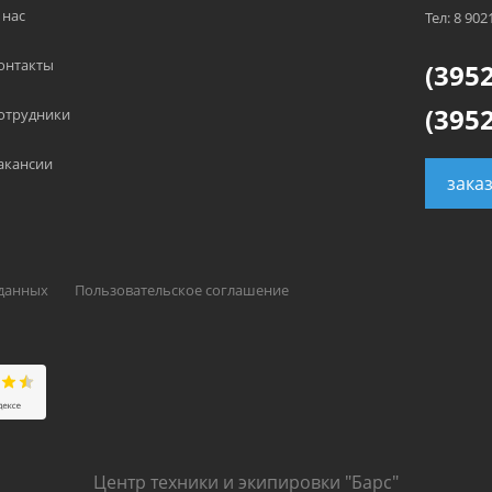
 нас
Тел: 8 902
онтакты
(3952
(3952
отрудники
акансии
зака
 данных
Пользовательское соглашение
Центр техники и экипировки "Барс"