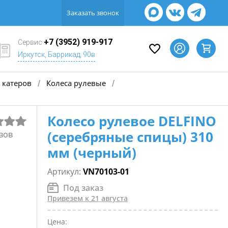
Заказать звонок
+7 (3952) 919-917
Сервис
Иркутск, Баррикад, 90в
 катеров
Колеса рулевые
/
/
Колесо рулевое DELFINO
(серебряные спицы) 310
вов
мм (черный)
Артикул:
VN70103-01
Под заказ
Привезем к 21 августа
Цена: