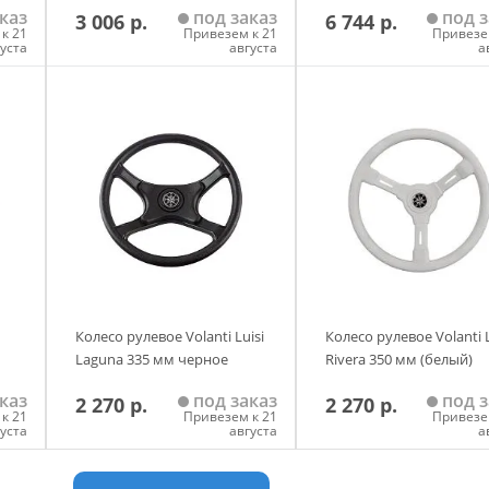
каз
под заказ
под з
3 006 р.
6 744 р.
к 21
Привезем к 21
Привезе
густа
августа
а
у
Добавить в корзину
Добавить в корзи
Колесо рулевое Volanti Luisi
Колесо рулевое Volanti L
Laguna 335 мм черное
Rivera 350 мм (белый)
каз
под заказ
под з
2 270 р.
2 270 р.
к 21
Привезем к 21
Привезе
густа
августа
а
у
Добавить в корзину
Добавить в корзи