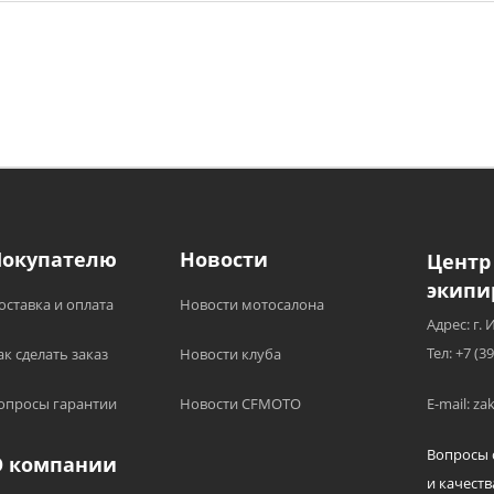
Покупателю
Новости
Центр
экипи
оставка и оплата
Новости мотосалона
Адрес: г. 
Тел: +7 (3
ак сделать заказ
Новости клуба
опросы гарантии
Новости CFMOTO
E-mail: z
Вопросы 
О компании
и качеств