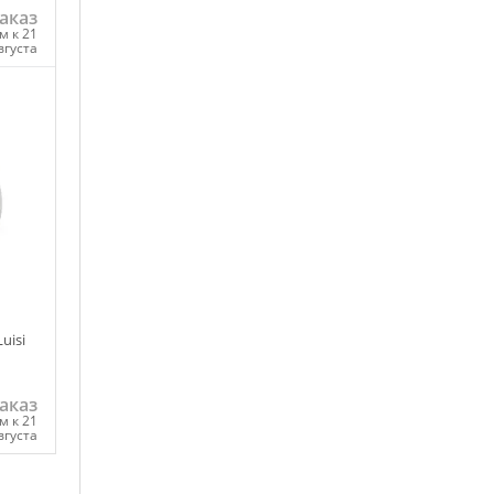
аказ
м к 21
вгуста
ну
uisi
аказ
м к 21
вгуста
ну