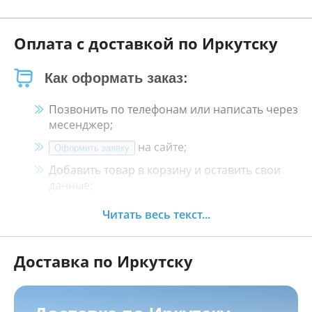
Оплата с доставкой по Иркутску
Как оформать заказ:
Позвонить по телефонам или написать через
месенджер;
на сайте;
Оформить заявку
Добавить товар в корзину и оставить свои
данные;
Менеджер свяжется с Вами в течение 30
Читать весь текст...
минут.
Доставка по Иркутску
Как оплатить:
Наличными, пластиковой картой, кредитной
картой и картой ХАЛВА в кассе нашего