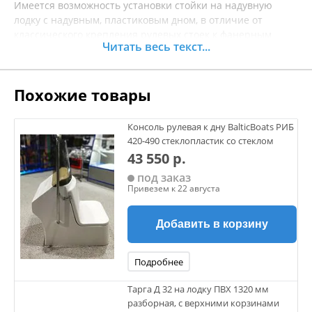
Имеется возможность установки стойки на надувную
лодку с надувным, пластиковым дном, в отличие от
классического крепления рулевых стоек к фанерным
Читать весь текст...
сланям. Возможна установка различных типов рулевых
редукторов и контроллеров.
Особенностью данной рулевой стойки является монтаж/
Похожие товары
демонтаж на накачанной лодке.
Консоль рулевая к дну BalticBoats РИБ
420-490 стеклопластик со стеклом
43 550 р.
под заказ
Привезем к 22 августа
Добавить в корзину
Подробнее
Тарга Д 32 на лодку ПВХ 1320 мм
разборная, с верхними корзинами