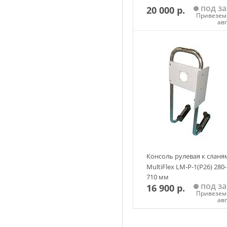
под за
20 000 р.
Привезем 
ав
Добавить в корзин
Консоль рулевая к сланя
MultiFlex LM-P-1(P26) 280-
710 мм
под за
16 900 р.
Привезем 
ав
Добавить в корзин