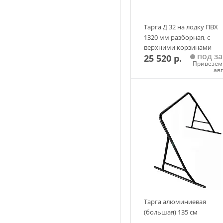
Тарга Д 32 на лодку ПВХ
1320 мм разборная, с
верхними корзинами
под за
25 520 р.
Привезем 
ав
Добавить в корзин
Тарга алюминиевая
(большая) 135 см