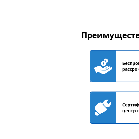
Преимуществ
Беспро
рассро
Серти
центр 