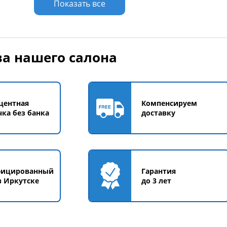
Показать все
а нашего салона
центная
Компенсируем
чка без банка
доставку
фицированный
Гарантия
в Иркутске
до 3 лет