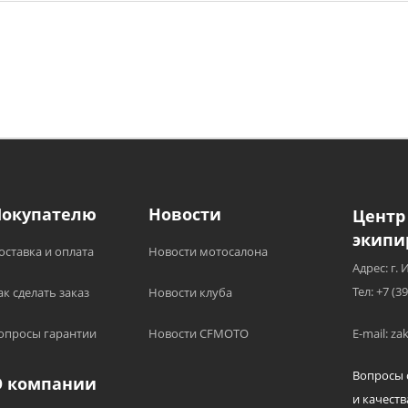
Покупателю
Новости
Центр
экипи
оставка и оплата
Новости мотосалона
Адрес: г. 
Тел: +7 (3
ак сделать заказ
Новости клуба
опросы гарантии
Новости CFMOTO
E-mail: z
Вопросы 
О компании
и качеств