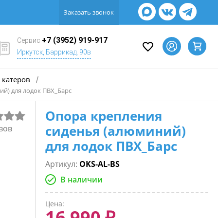
Заказать звонок
+7 (3952) 919-917
Сервис
Иркутск, Баррикад, 90в
 катеров
/
ий) для лодок ПВХ_Барс
Опора крепления
сиденья (алюминий)
вов
для лодок ПВХ_Барс
Артикул:
OKS-AL-BS
В наличии
Цена:
16 990 ₽