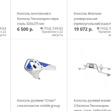
Консоль монтажная к
Консоль Флагман
баллону Техномарин нерж.
универсальная
сталь 325х275 мм
(прямоугольная) в рас
каз
под заказ
под з
6 500 р.
19 072 р.
к 22
Привезем к 22
Привезе
густа
августа
а
у
Добавить в корзину
Добавить в корзи
Консоль рулевая "Спорт"
Консоль рулевая малая
стеклопластик mobile group
2 баллона Техномарин
нерж. сталь 1400х340 м