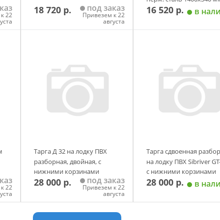
каз
под заказ
18 720 р.
16 520 р.
в нал
к 22
Привезем к 22
густа
августа
у
Добавить в корзину
Добавить в корзи
м
Тарга Д 32 на лодку ПВХ
Тарга сдвоенная разбо
разборная, двойная, с
на лодку ПВХ Sibriver GT
нижними корзинами
с нижними корзинами
каз
под заказ
28 000 р.
28 000 р.
Рыболовная Академия
в нал
к 22
Привезем к 22
густа
августа
у
Добавить в корзину
Добавить в корзи