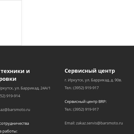
Сервисный центр
 техники и
ровки
г. Иркутск, ул. Баррикад, д. 90в.
Тел.: (3952) 919-917
Иркутск, ул. Баррикад, 24А/1
952) 919-914
Сервисный центр BRP:
Тел.: (3952) 919-917
akaz@barsmoto.ru
Email: zakaz.servis@barsmoto.ru
сотрудничества
а работы: