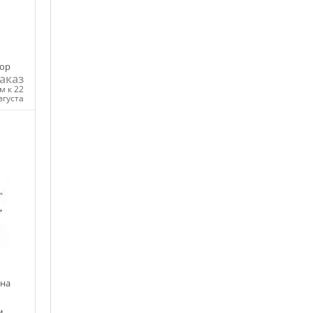
пор
аказ
м к 22
вгуста
ну
 на
м