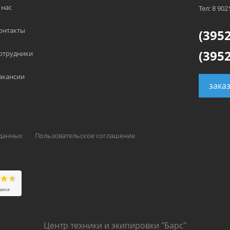
 нас
Тел: 8 902
онтакты
(3952
(3952
отрудники
акансии
зака
 данных
Пользовательское соглашение
Центр техники и экипировки "Барс"