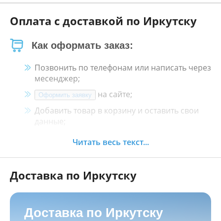
Оплата с доставкой по Иркутску
Как оформать заказ:
Позвонить по телефонам или написать через
месенджер;
на сайте;
Оформить заявку
Добавить товар в корзину и оставить свои
данные;
Менеджер свяжется с Вами в течение 30
Читать весь текст...
минут.
Доставка по Иркутску
Как оплатить:
Наличными, пластиковой картой, кредитной
картой и картой ХАЛВА в кассе нашего
Доставка по Иркутску
магазина по адресу
г. Иркутск, ул. Баррикад