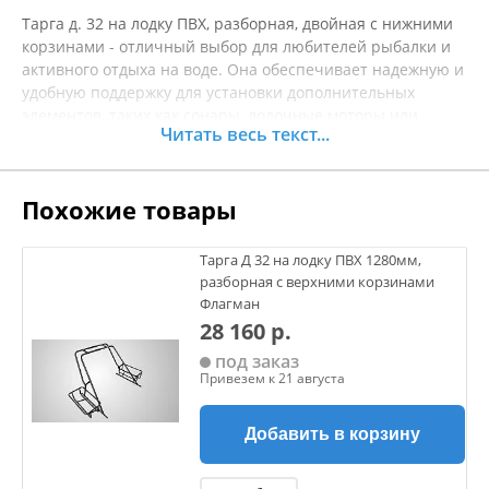
Тарга д. 32 на лодку ПВХ, разборная, двойная с нижними
корзинами - отличный выбор для любителей рыбалки и
активного отдыха на воде. Она обеспечивает надежную и
удобную поддержку для установки дополнительных
элементов, таких как сонары, лодочные моторы или
Читать весь текст...
платформы для рыбалки. Благодаря разборной
конструкции, у вас есть возможность легко
транспортировать и хранить её, что делает
Похожие товары
использование ещё более удобным. Изготовлена из
прочного материала, тарга устойчива к воздействию
воды и ультрафиолетовых лучей, что гарантирует
Тарга Д 32 на лодку ПВХ 1280мм,
долговечность в любых условиях. Нижние корзины очень
разборная с верхними корзинами
удобны для хранения рыболовных принадлежностей и
Флагман
мелких аксессуаров. Установка на лодку не требует
28 160 р.
специальных навыков, что позволяет быстро и легко
под заказ
подготовить ваше средство передвижения к выходу на
Привезем к 21 августа
воду. Перед покупкой рекомендуется уточнять
характеристики товара.
Добавить в корзину