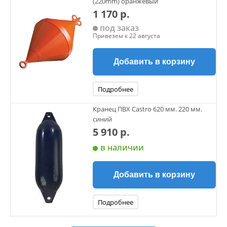
(220mm) оранжевый
накачивание и не потребует замены в течение всего
1 170 р.
срока службы. Кранцы имеют среднюю толщину боковин
под заказ
от 3,8 до 4 мм для защиты от ударов, усилены ребрами и
Привезем к 22 августа
оснащены веревочными проушинами. Взрывобезопасны.
Легкая очистка.
Добавить в корзину
Подробнее
Кранец ПВХ Castro 620 мм. 220 мм.
синий
5 910 р.
в наличии
Добавить в корзину
Подробнее