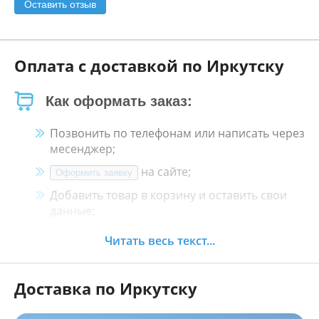
Оставить отзыв
Оплата с доставкой по Иркутску
Как оформать заказ:
Позвонить по телефонам или написать через
месенджер;
на сайте;
Оформить заявку
Добавить товар в корзину и оставить свои
данные;
Менеджер свяжется с Вами в течение 30
Читать весь текст...
минут.
Доставка по Иркутску
Как оплатить: