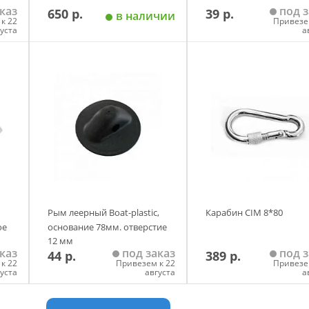
каз
под з
650 р.
39 р.
в наличии
к 22
Привезе
густа
а
у
Добавить в корзину
Добавить в корзи
Рым леерный Boat-plastic,
Карабин CIM 8*80
ое
основание 78мм. отверстие
12 мм
каз
под заказ
под з
44 р.
389 р.
к 22
Привезем к 22
Привезе
густа
августа
а
у
Добавить в корзину
Добавить в корзи