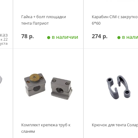
Гайка + болт площадки
Карабин CIM с закрутко
тента Патриот
6*60
каз
78 р.
274 р.
в наличии
в нал
к 22
густа
у
Добавить в корзину
Добавить в корзи
Комплект крепежа труб к
Крючок для тента Сола
сланям