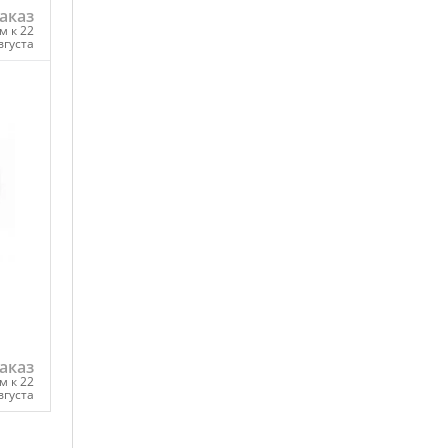
аказ
м к 22
вгуста
ну
аказ
м к 22
вгуста
ну