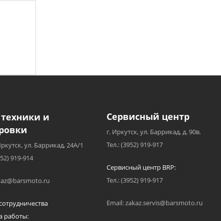
Сервисный центр
 техники и
ровки
г. Иркутск, ул. Баррикад, д. 90в.
Тел.: (3952) 919-917
Иркутск, ул. Баррикад, 24А/1
952) 919-914
Сервисный центр BRP:
Тел.: (3952) 919-917
akaz@barsmoto.ru
Email: zakaz.servis@barsmoto.ru
сотрудничества
а работы: