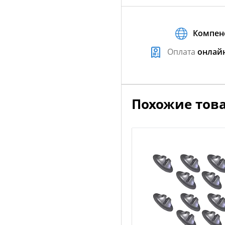
Компен
Оплата
онлай
Похожие тов