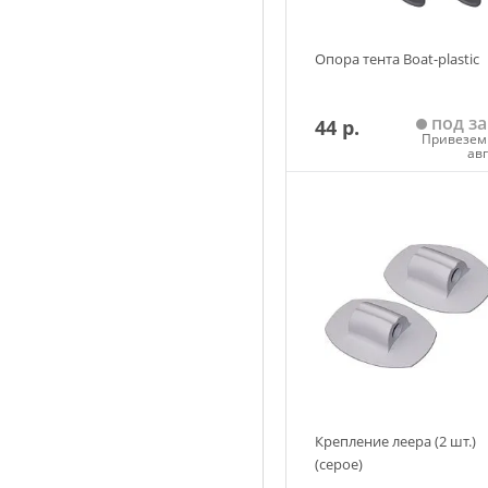
Опора тента Boat-plastic
под за
44 р.
Привезем 
ав
Добавить в корзин
Крепление леера (2 шт.)
(серое)