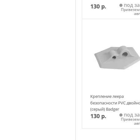
под за
130 р.
Привезем 
ав
Добавить в корзин
Крепление леера
безопасности PVC двойн
(серый) Badger
под за
130 р.
Привезем 
ав
Добавить в корзин