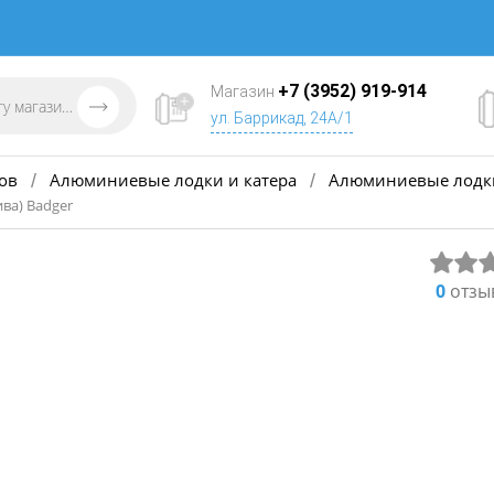
+7 (3952) 919-914
Магазин
ул. Баррикад, 24А/1
ов
Алюминиевые лодки и катера
Алюминиевые лодки
/
/
ва) Badger
0
отзы