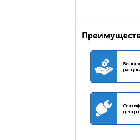
Преимуществ
Беспро
рассро
Серти
центр 