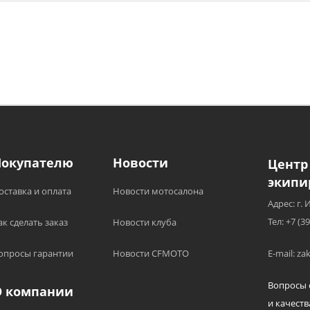
Покупателю
Новости
Центр
экипи
оставка и оплата
Новости мотосалона
Адрес: г. 
Тел: +7 (3
ак сделать заказ
Новости клуба
опросы гарантии
Новости CFMOTO
E-mail: z
Вопросы 
О компании
и качеств