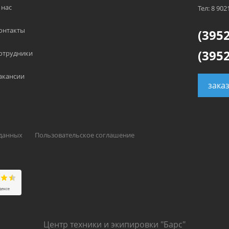
 нас
Тел: 8 902
онтакты
(3952
(3952
отрудники
акансии
зака
 данных
Пользовательское соглашение
Центр техники и экипировки "Барс"