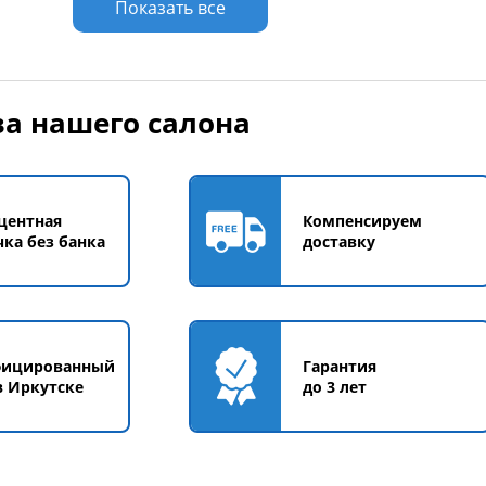
Показать все
а нашего салона
центная
Компенсируем
чка без банка
доставку
фицированный
Гарантия
в Иркутске
до 3 лет