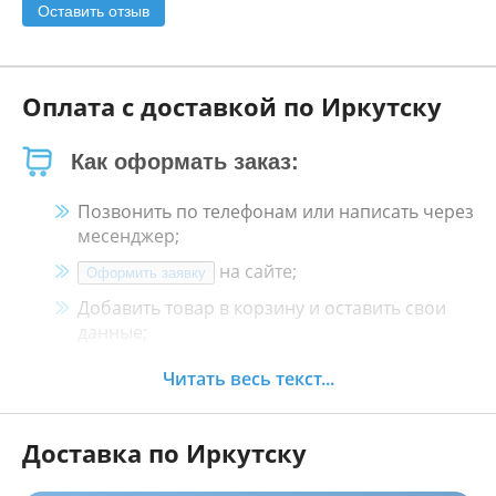
Оставить отзыв
Оплата с доставкой по Иркутску
Как оформать заказ:
Позвонить по телефонам или написать через
месенджер;
на сайте;
Оформить заявку
Добавить товар в корзину и оставить свои
данные;
Менеджер свяжется с Вами в течение 30
Читать весь текст...
минут.
Доставка по Иркутску
Как оплатить: