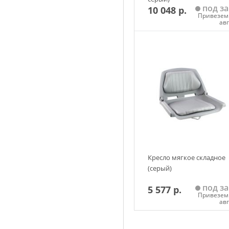
под за
10 048 р.
Привезем 
ав
Добавить в корзин
Кресло мягкое складное
(серый)
под за
5 577 р.
Привезем 
ав
Добавить в корзин