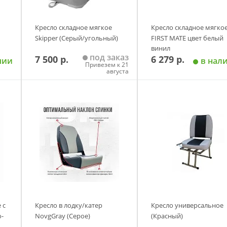
Кресло складное мягкое
Кресло складное мягко
Skipper (Серый/угольный)
FIRST MATE цвет белый
винил
под заказ
7 500 р.
6 279 р.
чии
в нал
Привезем к 21
августа
у
Добавить в корзину
Добавить в корзи
 с
Кресло в лодку/катер
Кресло универсальное
-
NovgGray (Серое)
(Красный)