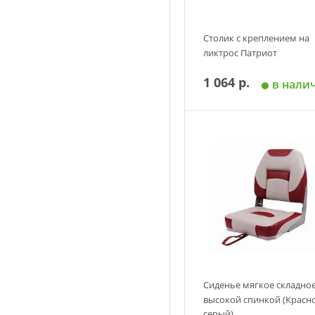
Столик с креплением на
ликтрос Патриот
1 064 р.
в нали
Добавить в корзин
Сиденье мягкое складное
высокой спинкой (Красно
серый)