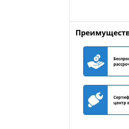
Преимуществ
Беспро
рассро
Серти
центр 