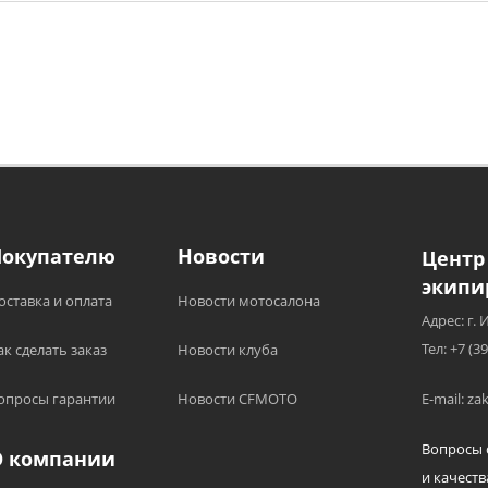
Покупателю
Новости
Центр
экипи
оставка и оплата
Новости мотосалона
Адрес: г. 
Тел: +7 (3
ак сделать заказ
Новости клуба
опросы гарантии
Новости CFMOTO
E-mail: z
Вопросы 
О компании
и качеств