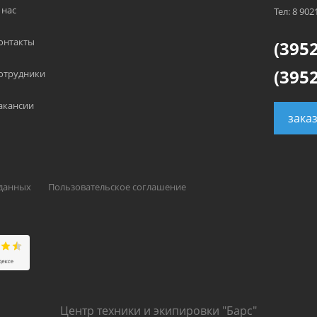
 нас
Тел: 8 902
онтакты
(3952
(3952
отрудники
акансии
зака
 данных
Пользовательское соглашение
Центр техники и экипировки "Барс"