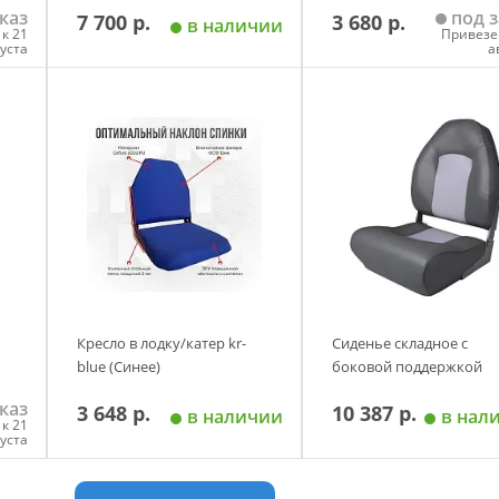
каз
под з
7 700 р.
3 680 р.
в наличии
к 21
Привезе
густа
а
у
Добавить в корзину
Добавить в корзи
Кресло в лодку/катер kr-
Сиденье складное с
blue (Синее)
боковой поддержкой
каз
3 648 р.
10 387 р.
в наличии
в нал
к 21
густа
у
Добавить в корзину
Добавить в корзи