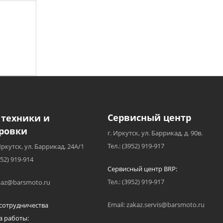
Сервисный центр
 техники и
ровки
г. Иркутск, ул. Баррикад, д. 90в.
Тел.: (3952) 919-917
Иркутск, ул. Баррикад, 24А/1
952) 919-914
Сервисный центр BRP:
Тел.: (3952) 919-917
akaz@barsmoto.ru
Email: zakaz.servis@barsmoto.ru
сотрудничества
а работы: