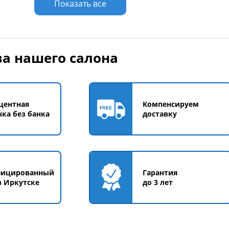
Показать все
а нашего салона
центная
Компенсируем
чка без банка
доставку
фицированный
Гарантия
в Иркутске
до 3 лет