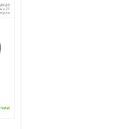
аказ
м к 21
вгуста
ну
ичии
ну