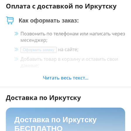
Оплата с доставкой по Иркутску
Как оформать заказ:
Позвонить по телефонам или написать через
месенджер;
на сайте;
Оформить заявку
Добавить товар в корзину и оставить свои
данные;
Менеджер свяжется с Вами в течение 30
Читать весь текст...
минут.
Доставка по Иркутску
Как оплатить:
Наличными, пластиковой картой, кредитной
картой и картой ХАЛВА в кассе нашего
Доставка по Иркутску
магазина по адресу
г. Иркутск, ул. Баррикад
БЕСПЛАТНО
24а, Мотосалон БАРС
;