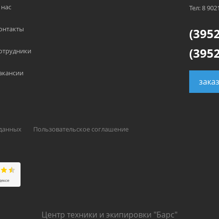
 нас
Тел: 8 902
онтакты
(3952
(3952
отрудники
акансии
зака
 данных
Пользовательское соглашение
Центр техники и экипировки "Барс"