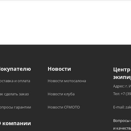
Покупателю
Новости
Центр
экипи
оставка и оплата
Новости мотосалона
Адрес: г. 
Тел: +7 (3
ак сделать заказ
Новости клуба
опросы гарантии
Новости CFMOTO
E-mail: z
Вопросы 
О компании
и качеств