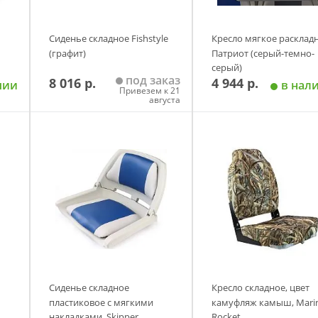
Сиденье складное Fishstyle
Кресло мягкое расклад
(графит)
Патриот (серый-темно-
серый)
под заказ
8 016 р.
4 944 р.
чии
в нал
Привезем к 21
августа
у
Добавить в корзину
Добавить в корзи
Сиденье складное
Кресло складное, цвет
пластиковое с мягкими
камуфляж камыш, Mari
накладками, Skipper
Rocket