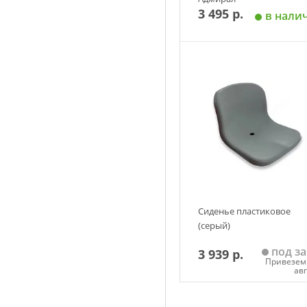
3 495 р.
в нали
Добавить в корзин
Сиденье пластиковое
(серый)
под за
3 939 р.
Привезем 
ав
Добавить в корзин