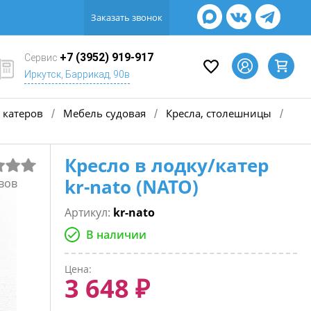
Заказать звонок
+7 (3952) 919-917
Сервис
Иркутск, Баррикад, 90в
 катеров
Мебель судовая
Кресла, столешницы
/
/
/
Кресло в лодку/катер
kr-nato (NATO)
вов
Артикул:
kr-nato
В наличии
Цена:
3 648 ₽