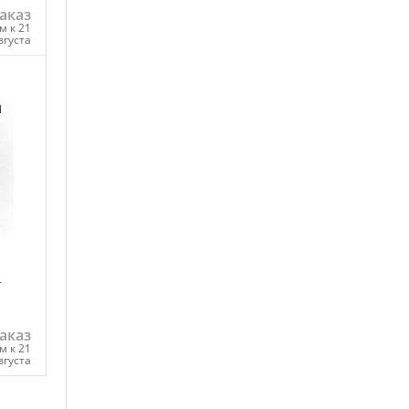
аказ
м к 21
вгуста
ну
-
аказ
м к 21
вгуста
ну