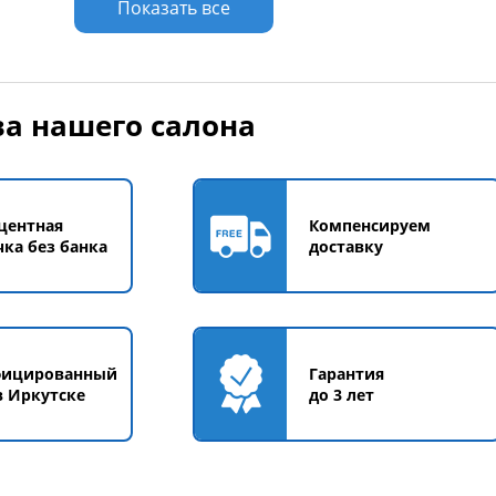
Показать все
а нашего салона
центная
Компенсируем
чка без банка
доставку
фицированный
Гарантия
в Иркутске
до 3 лет