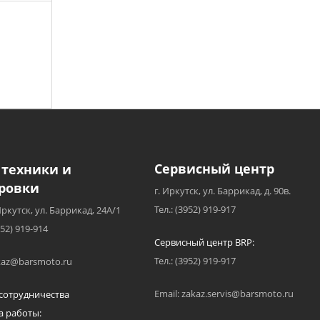
Сервисный центр
 техники и
ровки
г. Иркутск, ул. Баррикад, д. 90в.
Тел.: (3952) 919-917
Иркутск, ул. Баррикад, 24А/1
952) 919-914
Сервисный центр BRP:
Тел.: (3952) 919-917
akaz@barsmoto.ru
Email: zakaz.servis@barsmoto.ru
сотрудничества
а работы: