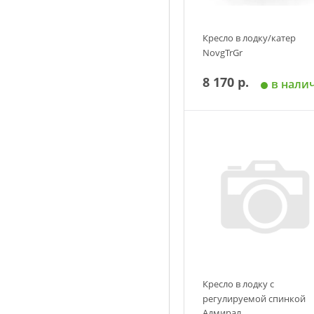
Кресло в лодку/катер
NovgTrGr
8 170 р.
в нали
Добавить в корзин
Кресло в лодку с
регулируемой спинкой
Адмирал