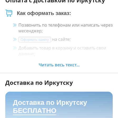
Оплата с доставкой по Иркутску
Как оформать заказ:
Позвонить по телефонам или написать через
месенджер;
на сайте;
Оформить заявку
Добавить товар в корзину и оставить свои
данные;
Менеджер свяжется с Вами в течение 30
Читать весь текст...
минут.
Доставка по Иркутску
Как оплатить:
Наличными, пластиковой картой, кредитной
картой и картой ХАЛВА в кассе нашего
Доставка по Иркутску
магазина по адресу
г. Иркутск, ул. Баррикад
БЕСПЛАТНО
24а, Мотосалон БАРС
;