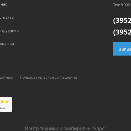
 нас
Тел: 8 902
онтакты
(3952
(3952
отрудники
акансии
зака
 данных
Пользовательское соглашение
Центр техники и экипировки "Барс"