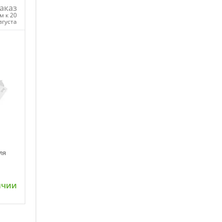
аказ
м к 20
вгуста
ну
ля
ичии
ну