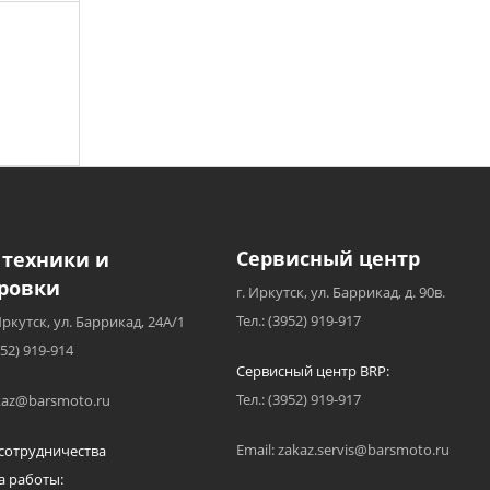
Сервисный центр
 техники и
ровки
г. Иркутск, ул. Баррикад, д. 90в.
Тел.: (3952) 919-917
Иркутск, ул. Баррикад, 24А/1
952) 919-914
Сервисный центр BRP:
Тел.: (3952) 919-917
akaz@barsmoto.ru
Email: zakaz.servis@barsmoto.ru
сотрудничества
а работы: