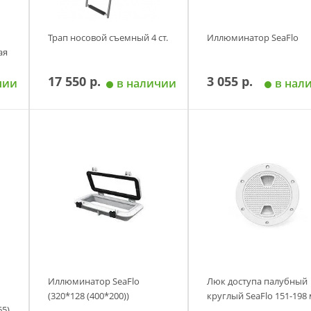
Трап носовой съемный 4 ст.
Иллюминатор SeaFlo
ая
17 550 р.
3 055 р.
чии
в наличии
в нал
у
Добавить в корзину
Добавить в корзи
Иллюминатор SeaFlo
Люк доступа палубный
(320*128 (400*200))
круглый SeaFlo 151-198
65)