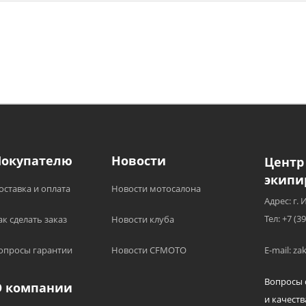
Покупателю
Новости
Центр
экипи
оставка и оплата
Новости мотосалона
Адрес: г. 
Тел: +7 (3
ак сделать заказ
Новости клуба
опросы гарантии
Новости CFMOTO
E-mail: z
Вопросы 
О компании
и качеств