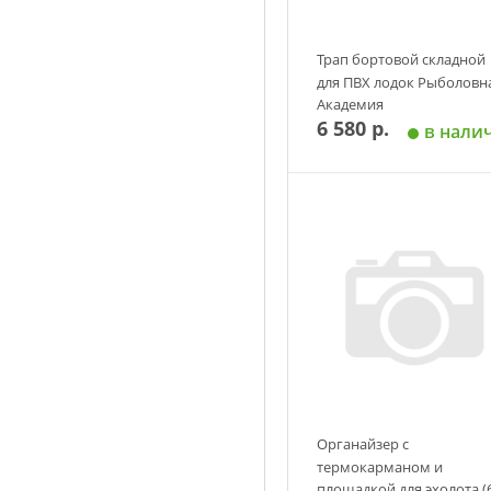
Трап бортовой складной
для ПВХ лодок Рыболовн
Академия
6 580 р.
в нали
Добавить в корзин
Органайзер с
термокарманом и
площадкой для эхолота (