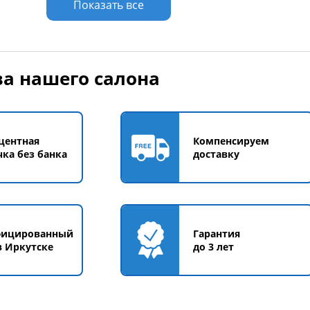
Показать все
а нашего салона
центная
Компенсируем
чка без банка
доставку
фицированный
Гарантия
в Иркутске
до 3 лет