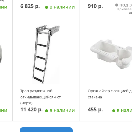
под з
6 825 р.
910 р.
чии
в наличии
Привезе
а
у
Добавить в корзину
Добавить в корзи
Трап раздвижной
Органайзер с секцией д
откидывающийся 4 ст.
стакана
(нерж)
11 420 р.
455 р.
чии
в наличии
в нал
у
Добавить в корзину
Добавить в корзи