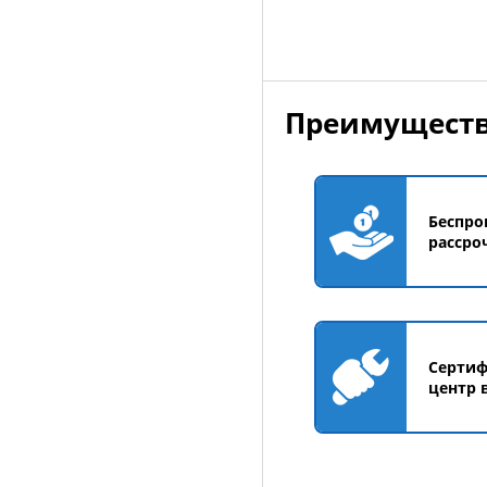
Преимуществ
Беспро
рассро
Серти
центр 