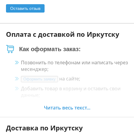
Оставить отзыв
Оплата с доставкой по Иркутску
Как оформать заказ:
Позвонить по телефонам или написать через
месенджер;
на сайте;
Оформить заявку
Добавить товар в корзину и оставить свои
данные;
Менеджер свяжется с Вами в течение 30
Читать весь текст...
минут.
Доставка по Иркутску
Как оплатить: