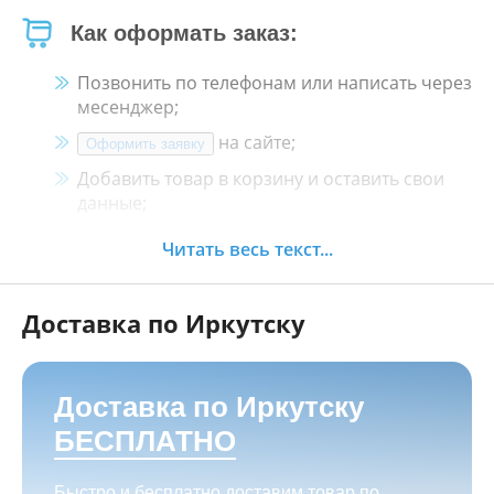
Как оформать заказ:
Позвонить по телефонам или написать через
месенджер;
на сайте;
Оформить заявку
Добавить товар в корзину и оставить свои
данные;
Менеджер свяжется с Вами в течение 30
Читать весь текст...
минут.
Доставка по Иркутску
Как оплатить:
Наличными, пластиковой картой, кредитной
картой и картой ХАЛВА в кассе нашего
Доставка по Иркутску
магазина по адресу
г. Иркутск, ул. Баррикад
БЕСПЛАТНО
24а, Мотосалон БАРС
;
Переводом на корпоративную карту
Быстро и бесплатно доставим товар по