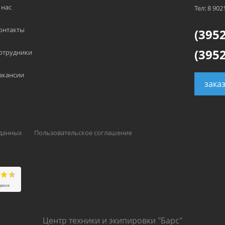
 нас
Тел: 8 902
онтакты
(3952
(3952
отрудники
акансии
зака
 данных
Пользовательское соглашение
Центр техники и экипировки "Барс"