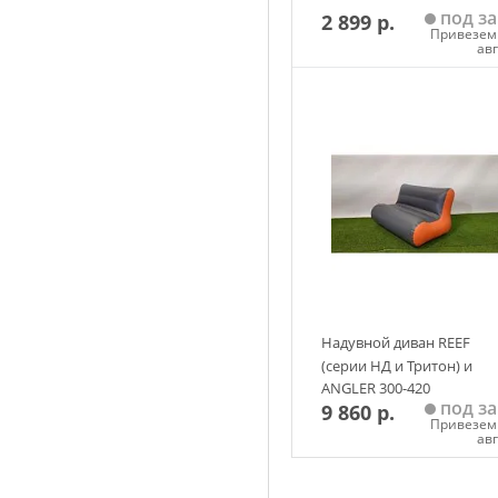
под за
2 899 р.
Привезем 
ав
Добавить в корзин
Надувной диван REEF
(серии НД и Тритон) и
ANGLER 300-420
под за
9 860 р.
Привезем 
ав
Добавить в корзин