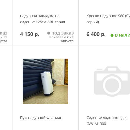
надувная накладка на
Кресло надувное S80 (С
сиденье 125см ARL серая
серый)
каз
под заказ
4 150 р.
6 400 р.
в нал
к 21
Привезем к 21
густа
августа
у
Добавить в корзину
Добавить в корзи
Пуф надувной Флагман
Сиденье лодочное для
GAVIAL 300