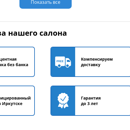
Показать все
а нашего салона
центная
Компенсируем
чка без банка
доставку
фицированный
Гарантия
в Иркутске
до 3 лет