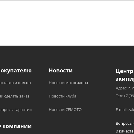
Покупателю
Новости
Центр
экипи
оставка и оплата
Новости мотосалона
Адрес: г. 
Тел: +7 (3
ак сделать заказ
Новости клуба
опросы гарантии
Новости CFMOTO
E-mail: z
Вопросы 
О компании
и качеств