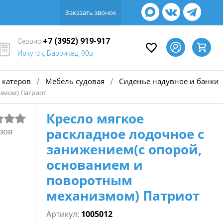
Заказать звонок
+7 (3952) 919-917
Сервис
Иркутск, Баррикад, 90в
 катеров
Мебель судовая
Сиденье надувное и банки
/
/
измом) Патриот
Кресло мягкое
раскладное лодочное с
вов
занижением(с опорой,
основанием и
поворотным
механизмом) Патриот
Артикул:
1005012