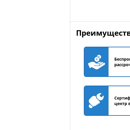
Преимуществ
Беспро
рассро
Серти
центр 