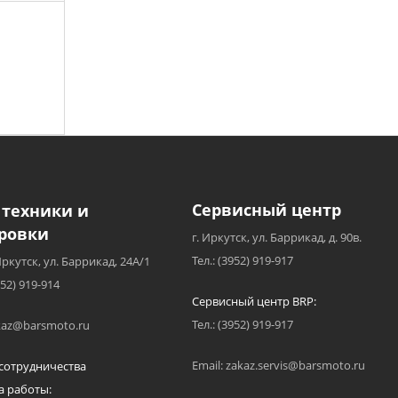
Сервисный центр
 техники и
ровки
г. Иркутск, ул. Баррикад, д. 90в.
Тел.: (3952) 919-917
Иркутск, ул. Баррикад, 24А/1
952) 919-914
Сервисный центр BRP:
Тел.: (3952) 919-917
akaz@barsmoto.ru
Email: zakaz.servis@barsmoto.ru
сотрудничества
а работы: