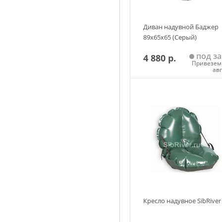
Диван надувной Баджер
89х65х65 (Серый)
под за
4 880 р.
Привезем 
ав
Добавить в корзин
Кресло надувное SibRiver