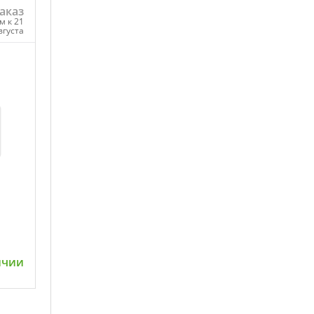
аказ
м к 21
вгуста
ну
ичии
ну