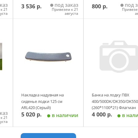
каз
под заказ
под з
3 536 р.
800 р.
к 21
Привезем к 21
Привезе
густа
августа
а
у
Добавить в корзину
Добавить в корзи
Накладка надувная на
Банка на лодку ПВХ
сиденье лодки 125 см
400/500DK/DK350/DK550
ARL420 (Серый)
(260*1100*21) Флагман
каз
5 020 р.
4 000 р.
в наличии
в нал
к 21
густа
у
Добавить в корзину
Добавить в корзи