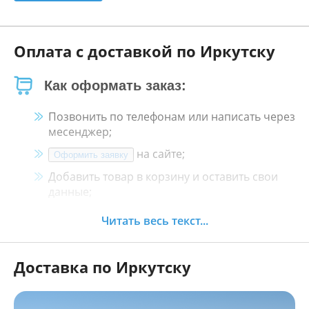
Оплата с доставкой по Иркутску
Как оформать заказ:
Позвонить по телефонам или написать через
месенджер;
на сайте;
Оформить заявку
Добавить товар в корзину и оставить свои
данные;
Менеджер свяжется с Вами в течение 30
Читать весь текст...
минут.
Доставка по Иркутску
Как оплатить:
Наличными, пластиковой картой, кредитной