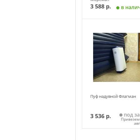
3 588 р.
в нали
Добавить в корзин
Пуф надувной Флагман
под за
3 536 р.
Привезем 
ав
Добавить в корзин