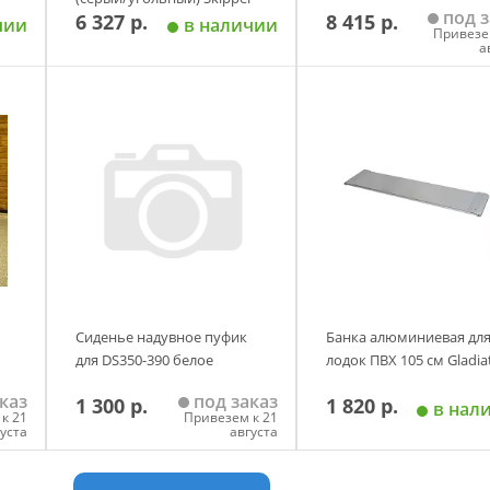
под з
6 327 р.
8 415 р.
чии
в наличии
Привезе
а
у
Добавить в корзину
Добавить в корзи
Сиденье надувное пуфик
Банка алюминиевая дл
для DS350-390 белое
лодок ПВХ 105 см Gladia
каз
под заказ
1 300 р.
1 820 р.
в нал
к 21
Привезем к 21
густа
августа
у
Добавить в корзину
Добавить в корзи