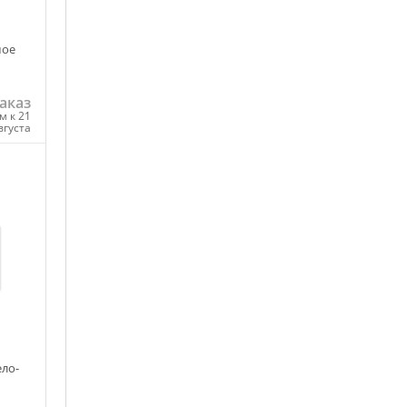
шое
аказ
м к 21
вгуста
ну
ело-