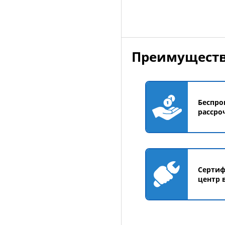
Преимуществ
Беспро
рассро
Серти
центр 