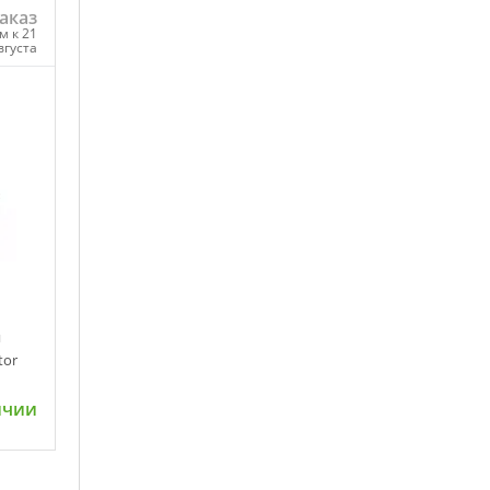
аказ
м к 21
вгуста
ну
я
tor
ичии
ну