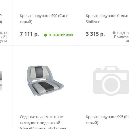
P
Кресло надувное S90 (Сине-
Кресло надувное боль
)
серый)
SibRiver
каз
под з
7 111 р.
3 315 р.
в наличии
к 21
Привезе
густа
а
у
Добавить в корзину
Добавить в корзи
Сиденье пластмассовое
Кресло надувное S95 (б
складное с подложкой
серый)
(серый/угольный) Skipper