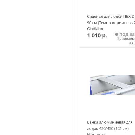
Сиденье для лодки ПВХ D
90 см (Темно-коричневый
Gladiator
под за
1 010 р.
Привезем 
ав
Добавить в корзин
Банка алюминиевая для
лодок 420/450 (121 см)
Мореман