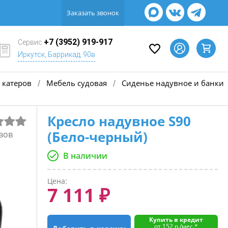
Заказать звонок
+7 (3952) 919-917
Сервис
Иркутск, Баррикад, 90в
 катеров
Мебель судовая
Сиденье надувное и банки
/
/
Кресло надувное S90
(Бело-черный)
вов
В наличии
Цена:
7 111 ₽
Купить в кредит
от 152 р./мес.*