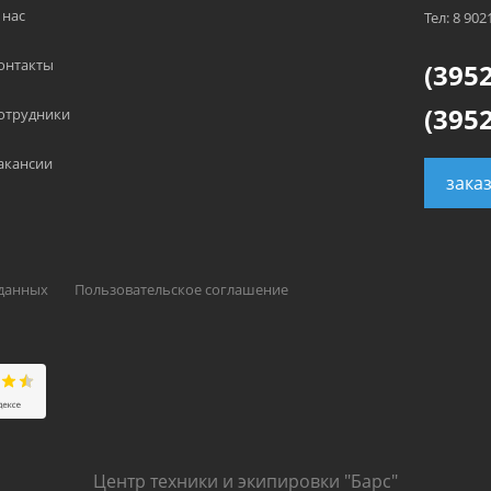
 нас
Тел: 8 902
онтакты
(3952
(3952
отрудники
акансии
зака
 данных
Пользовательское соглашение
Центр техники и экипировки "Барс"