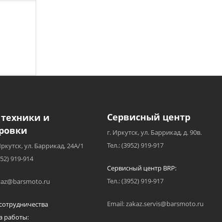
Сервисный центр
 техники и
ровки
г. Иркутск, ул. Баррикад, д. 90в.
Тел.: (3952) 919-917
Иркутск, ул. Баррикад, 24А/1
952) 919-914
Сервисный центр BRP:
Тел.: (3952) 919-917
akaz@barsmoto.ru
Email: zakaz.servis@barsmoto.ru
сотрудничества
а работы: