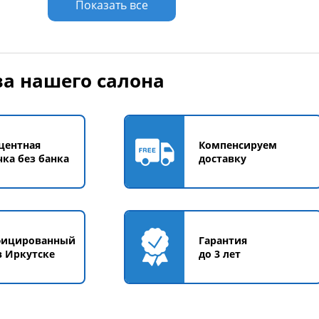
Показать все
а нашего салона
центная
Компенсируем
чка без банка
доставку
фицированный
Гарантия
в Иркутске
до 3 лет