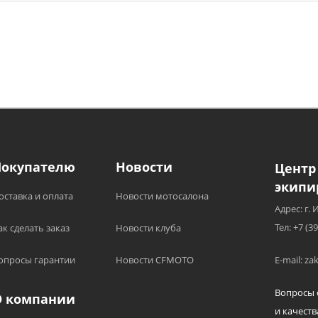
Покупателю
Новости
Центр
экипи
оставка и оплата
Новости мотосалона
Адрес: г. 
Тел: +7 (3
ак сделать заказ
Новости клуба
опросы гарантии
Новости CFMOTO
E-mail: z
Вопросы 
О компании
и качеств