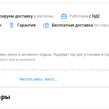
сируем доставку
в регионы
Работаем
с НДС
н
Гарантия
Бесплатная доставка
по горо
ки, охоты и активного отдыха. Подойдет как для установки в лод
регу или в кемпинге.
. Производится из ПВХ ткани плотностью 750 гр/м2 и оборудова
убева».
Читать весь текст...
 посадочное место обеспечат спине защиту от усталости и зате
ары
л монтируется дополнительное усиление в виде 45 мм ПВХ-пр
ее уязвимые места от протираний.