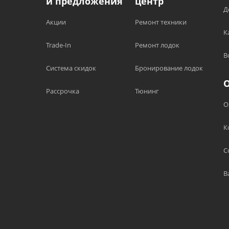
и предложения
центр
Д
Акции
Ремонт техники
К
Trade-In
Ремонт лодок
В
Система скидок
Бронирование лодок
Рассрочка
Тюнинг
О
К
С
В