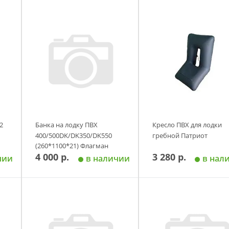
2
Банка на лодку ПВХ
Кресло ПВХ для лодки
400/500DK/DK350/DK550
гребной Патриот
(260*1100*21) Флагман
4 000 р.
3 280 р.
чии
в наличии
в нал
у
Добавить в корзину
Добавить в корзи