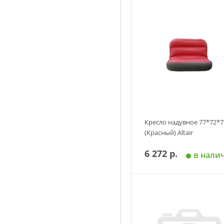
Кресло надувное 77*72*7
(Красный) Altair
6 272 р.
в нали
Добавить в корзин