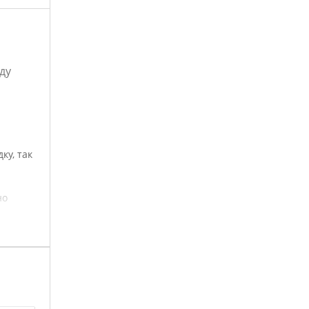
ду
ку, так
но
каний.
офиля,