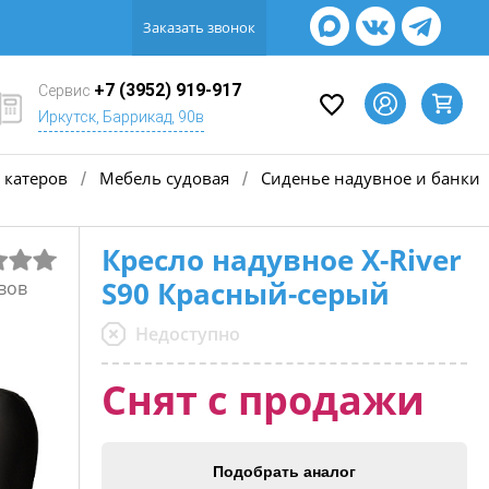
Заказать звонок
+7 (3952) 919-917
Сервис
Иркутск, Баррикад, 90в
 катеров
Мебель судовая
Сиденье надувное и банки
/
/
Кресло надувное X-River
S90 Красный-серый
вов
Недоступно
Снят с продажи
Подобрать аналог