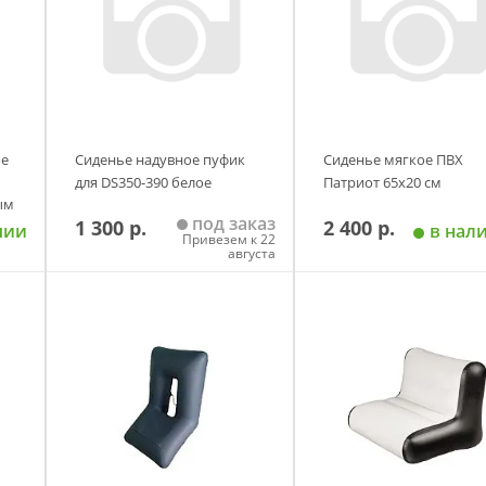
ое
Сиденье надувное пуфик
Сиденье мягкое ПВХ
для DS350-390 белое
Патриот 65x20 см
ым
под заказ
1 300 р.
2 400 р.
чии
в нал
Привезем к 22
августа
у
Добавить в корзину
Добавить в корзи