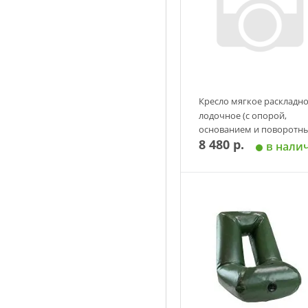
Кресло мягкое раскладн
лодочное (с опорой,
основанием и поворотн
8 480 р.
механизмом) Патриот
в нали
Добавить в корзин