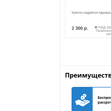
Кресло надувное Адмира
под за
2 300 р.
Привезем 
ав
Добавить в корзин
Преимуществ
Беспро
рассро