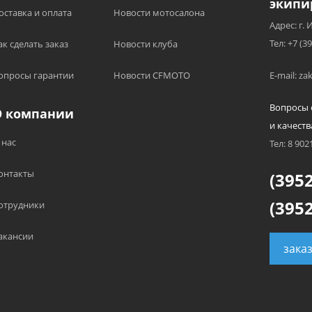
экипи
оставка и оплата
Новости мотосалона
Адрес: г. 
Тел: +7 (3
ак сделать заказ
Новости клуба
опросы гарантии
Новости CFMOTO
E-mail: z
Вопросы 
О компании
и качеств
 нас
Тел: 8 902
онтакты
(3952
(3952
отрудники
акансии
зака