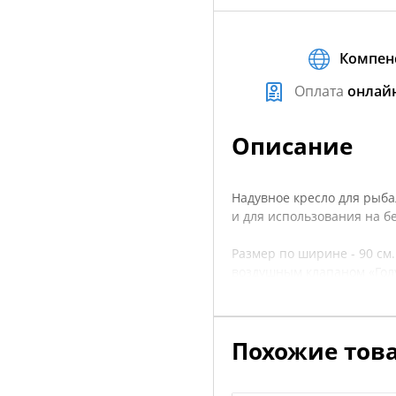
Компен
Оплата
онлай
Описание
Надувное кресло для рыбал
и для использования на бе
Размер по ширине - 90 см
воздушным клапаном «Гол
Высокая спинка и удобное
Похожие тов
По нижним «ребрам» кресе
который защищает наибол