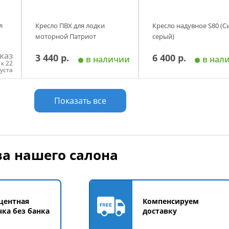
л
Кресло ПВХ для лодки
Кресло надувное S80 (С
моторной Патриот
серый)
каз
3 440 р.
6 400 р.
в наличии
в нал
к 22
густа
у
Добавить в корзину
Добавить в корзи
Показать все
а нашего салона
центная
Компенсируем
чка без банка
доставку