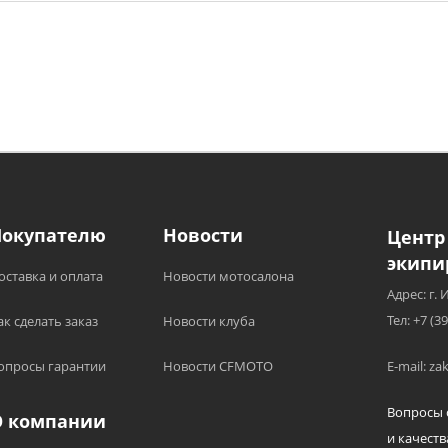
Покупателю
Новости
Центр
экипи
оставка и оплата
Новости мотосалона
Адрес: г. 
Тел: +7 (3
ак сделать заказ
Новости клуба
опросы гарантии
Новости CFMOTO
E-mail: z
Вопросы 
О компании
и качеств