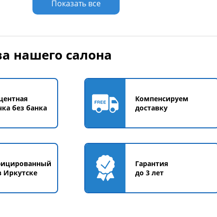
Показать все
а нашего салона
центная
Компенсируем
чка без банка
доставку
фицированный
Гарантия
в Иркутске
до 3 лет