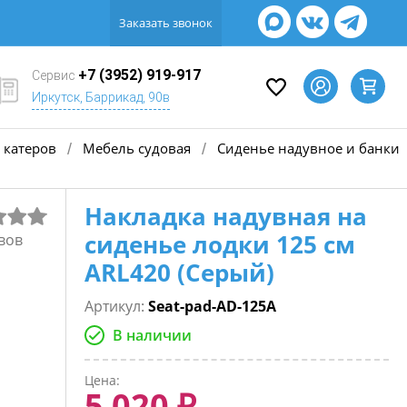
Заказать звонок
+7 (3952) 919-917
Сервис
Иркутск, Баррикад, 90в
 катеров
Мебель судовая
Сиденье надувное и банки
/
/
Накладка надувная на
сиденье лодки 125 см
вов
ARL420 (Серый)
Артикул:
Seat-pad-AD-125A
В наличии
Цена:
5 020 ₽