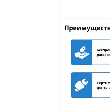
Преимуществ
Беспро
рассро
Серти
центр 