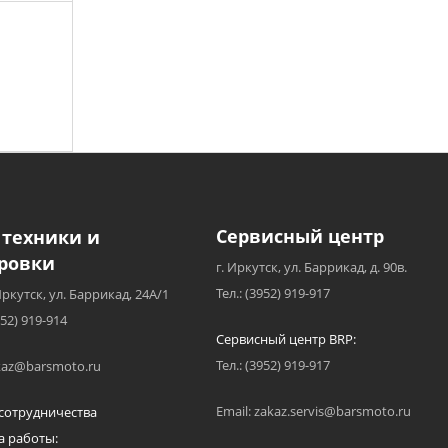
Сервисный центр
 техники и
ровки
г. Иркутск, ул. Баррикад, д. 90в.
Тел.: (3952) 919-917
Иркутск, ул. Баррикад, 24А/1
952) 919-914
Сервисный центр BRP:
Тел.: (3952) 919-917
akaz@barsmoto.ru
Email: zakaz.servis@barsmoto.ru
сотрудничества
а работы: