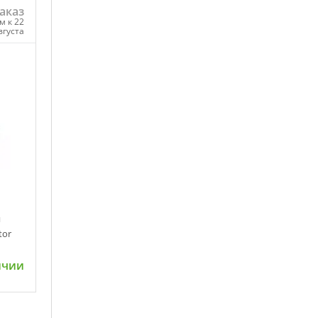
аказ
м к 22
вгуста
ну
я
tor
ичии
ну