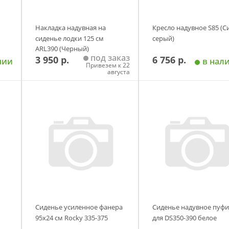
Накладка надувная на
Кресло надувное S85 (С
сиденье лодки 125 см
серый)
ARL390 (Черный)
под заказ
3 950 р.
6 756 р.
чии
в нал
Привезем к 22
августа
у
Добавить в корзину
Добавить в корзи
Сиденье усиленное фанера
Сиденье надувное пуфи
95x24 см Rocky 335-375
для DS350-390 белое