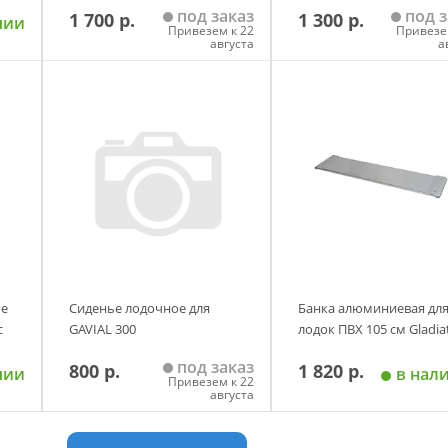
под заказ
под з
1 700 р.
1 300 р.
чии
Привезем к 22
Привезе
августа
а
у
Добавить в корзину
Добавить в корзи
ое
Сиденье лодочное для
Банка алюминиевая дл
с
GAVIAL 300
лодок ПВХ 105 см Gladia
под заказ
800 р.
1 820 р.
м)
чии
в нал
Привезем к 22
августа
у
Добавить в корзину
Добавить в корзи