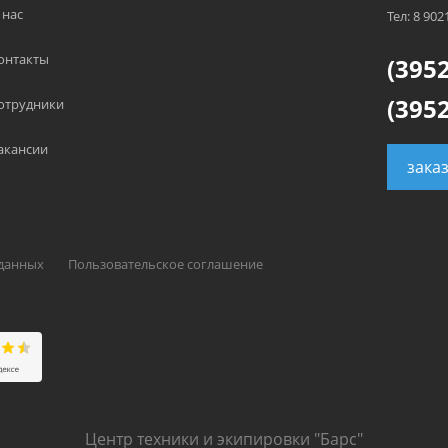
 нас
Тел: 8 902
онтакты
(3952
(3952
отрудники
акансии
зака
 данных
Пользовательское соглашение
Центр техники и экипировки "Барс"