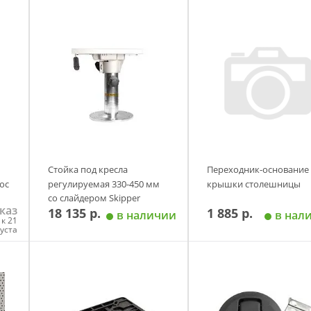
.
.
Стойка под кресла
Переходник-основание
ос
регулируемая 330-450 мм
крышки столешницы
со слайдером Skipper
каз
18 135 р.
1 885 р.
в наличии
в нал
к 21
густа
у
Добавить в корзину
Добавить в корзи