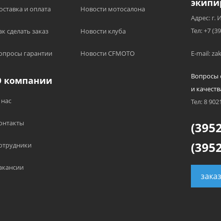
экипи
оставка и оплата
Новости мотосалона
Адрес: г. 
Тел: +7 (3
ак сделать заказ
Новости клуба
опросы гарантии
Новости CFMOTO
E-mail: z
Вопросы 
О компании
и качеств
 нас
Тел: 8 902
онтакты
(3952
(3952
отрудники
акансии
зака