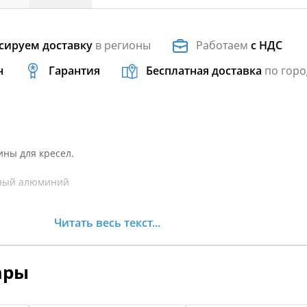
сируем доставку
в регионы
Работаем
с НДС
н
Гарантия
Бесплатная доставка
по горо
ны для кресел.
ный алюминий
Читать весь текст...
Водитель)
а
d
ары
тся при скорости судна не более 9 км/ч