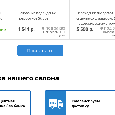
я
Основание под сиденье
Переходник пьедестал-
иот
поворотное Skipper
сиденье со слайдером. 
пьедесталов диаметром
под заказ
под з
1 544 р.
5 590 р.
3/8 дюйма
чии
Привезем к 21
Привезе
августа
а
у
Добавить в корзину
Добавить в корзи
Показать все
а нашего салона
центная
Компенсируем
чка без банка
доставку