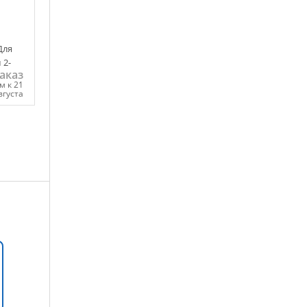
Для
 2-
аказ
м к 21
вгуста
ну