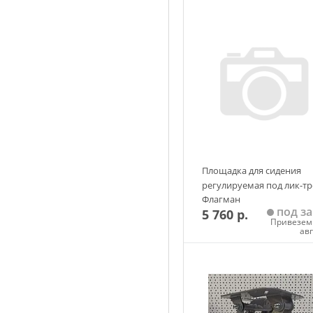
(троллинг - рыбалка).
Категория "AP" - пассажир
Категория "AD" - водитель
Площадка для сидения
регулируемая под лик-тр
Флагман
под за
5 760 р.
Привезем 
ав
Добавить в корзин