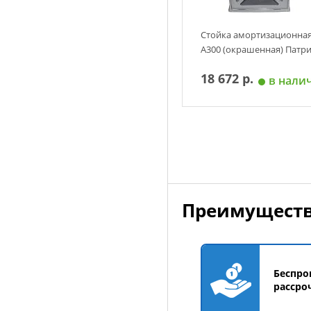
Стойка амортизационна
А300 (окрашенная) Патр
18 672 р.
в нали
Добавить в корзин
Преимуществ
Беспро
рассро