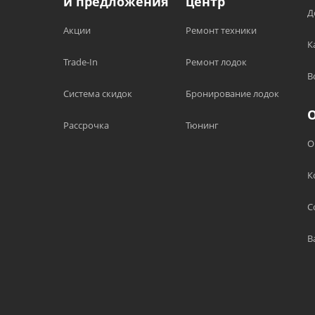
и предложения
центр
Д
Акции
Ремонт техники
К
Trade-In
Ремонт лодок
В
Система скидок
Бронирование лодок
Рассрочка
Тюнинг
О
К
С
В