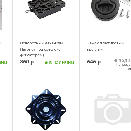
я
Поворотный механизм
Замок пластиковый
Патриот под кресло (с
круглый
фиксатором)
под з
860 р.
646 р.
чии
в наличии
Привезе
а
у
Добавить в корзину
Добавить в корзи