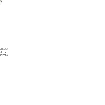
аказ
м к 21
вгуста
ну