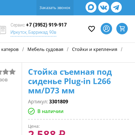
Заказать звонок
+7 (3952) 919-917
Сервис
Иркутск, Баррикад, 90в
 катеров
Мебель судовая
Стойки и крепления
/
/
/
Стойка съемная под
сиденье Plug-in L266
вов
мм/D73 мм
Артикул:
3301809
В наличии
Цена:
2 588 ₽