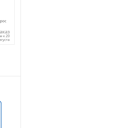
трос
аказ
м к 20
вгуста
ну