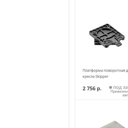
Платформа поворотная д
кресла Skipper
под за
2 756 р.
Привезем 
ав
Добавить в корзин