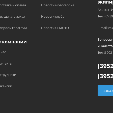
экипи
оставка и оплата
Новости мотосалона
Адрес: г. 
Тел: +7 (3
ак сделать заказ
Новости клуба
опросы гарантии
Новости CFMOTO
E-mail: z
Вопросы 
О компании
и качеств
 нас
Тел: 8 902
онтакты
(3952
(3952
отрудники
акансии
зака