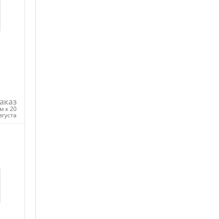
аказ
м к 20
вгуста
ну