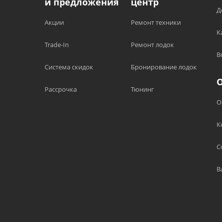
и предложения
центр
Д
Акции
Ремонт техники
К
Trade-In
Ремонт лодок
В
Система скидок
Бронирование лодок
Рассрочка
Тюнинг
О
К
С
В