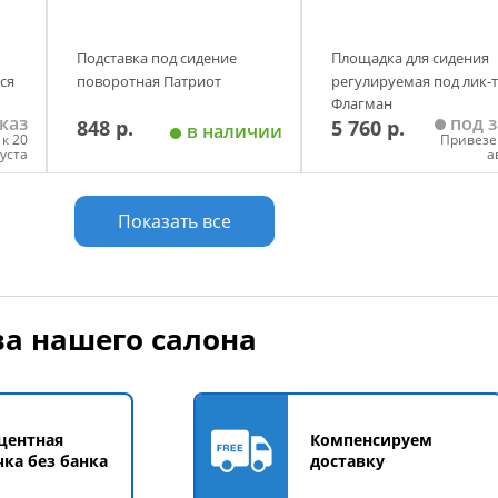
Подставка под сидение
Площадка для сидения
ся
поворотная Патриот
регулируемая под лик-
Флагман
каз
под з
848 р.
5 760 р.
в наличии
к 20
Привезе
густа
а
у
Добавить в корзину
Добавить в корзи
Показать все
а нашего салона
центная
Компенсируем
чка без банка
доставку