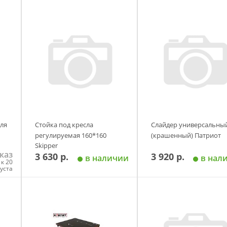
ля
Стойка под кресла
Слайдер универсальны
регулируемая 160*160
(крашенный) Патриот
Skipper
каз
3 630 р.
3 920 р.
в наличии
в нал
к 20
густа
у
Добавить в корзину
Добавить в корзи