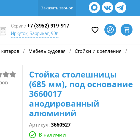
Заказать звонок
+7 (3952) 919-917
Сервис
Иркутск, Баррикад, 90в
 катеров
Мебель судовая
Стойки и крепления
/
/
/
Стойка столешницы
(685 мм), под основание
вов
3660017
анодированный
алюминий
Артикул:
3660527
В наличии