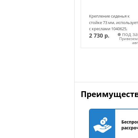
Крепление сиденья к
стойке 73 мм, использует
с креслами 1040625,
под за
2 730 р.
1001006С
Привезем 
ав
Добавить в корзин
Преимуществ
Беспро
рассро