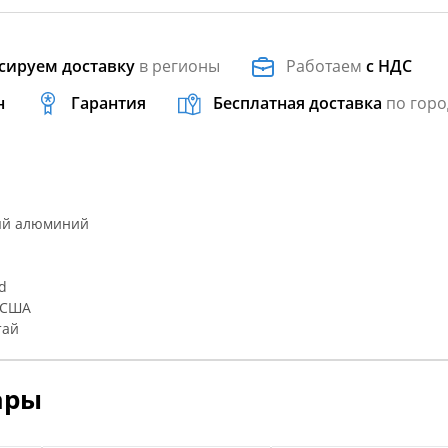
сируем доставку
в регионы
Работаем
с НДС
н
Гарантия
Бесплатная доставка
по горо
ый алюминий
d
 США
тай
ары