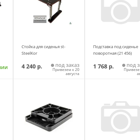
Стойка для сиденья st-
Подставка под сиденье
SteelKor
поворотная (21 456)
под заказ
под з
4 240 р.
1 768 р.
чии
Привезем к 20
Привезе
августа
а
у
Добавить в корзину
Добавить в корзи