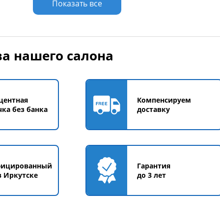
Показать все
а нашего салона
центная
Компенсируем
чка без банка
доставку
фицированный
Гарантия
в Иркутске
до 3 лет