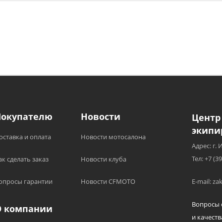
Покупателю
Новости
Центр
экипи
оставка и оплата
Новости мотосалона
Адрес: г. 
Тел: +7 (3
ак сделать заказ
Новости клуба
опросы гарантии
Новости CFMOTO
E-mail: z
Вопросы 
О компании
и качеств