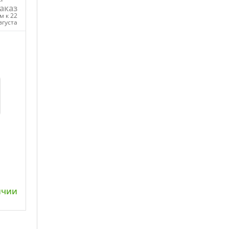
аказ
м к 22
вгуста
ну
ичии
ну