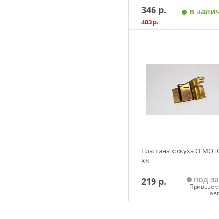
346 р.
в нали
403 р.
Добавить в корзин
Пластина кожуха CFMOT
X8
под за
219 р.
Привезем 
ав
Добавить в корзин