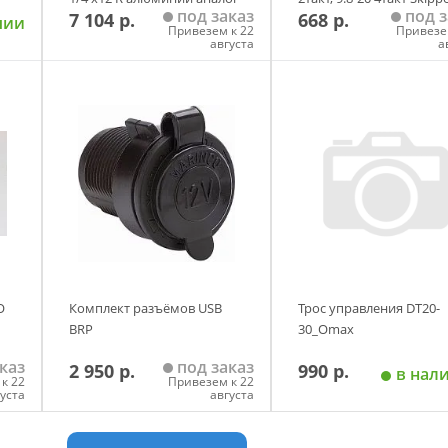
под заказ
под з
7 104 р.
668 р.
чии
Привезем к 22
Привезе
августа
а
у
Добавить в корзину
Добавить в корзи
O
Комплект разъёмов USB
Трос управления DT20-
BRP
30_Omax
каз
под заказ
2 950 р.
990 р.
в нал
к 22
Привезем к 22
густа
августа
у
Добавить в корзину
Добавить в корзи