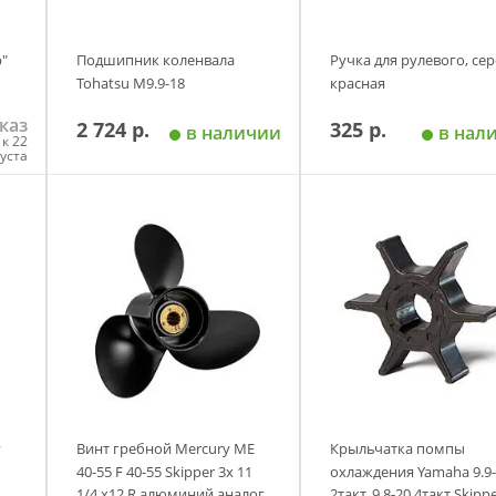
р"
Подшипник коленвала
Ручка для рулевого, сер
Tohatsu М9.9-18
красная
каз
2 724 р.
325 р.
в наличии
в нал
к 22
густа
у
Добавить в корзину
Добавить в корзи
у
Винт гребной Mercury ME
Крыльчатка помпы
40-55 F 40-55 Skipper 3х 11
охлаждения Yamaha 9.9-
1/4 х12 R алюминий аналог
2такт, 9.8-20 4такт Skipp