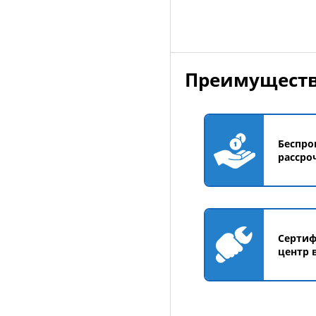
Преимуществ
Беспро
рассро
Серти
центр 