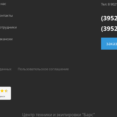
 нас
Тел: 8 902
онтакты
(3952
(3952
отрудники
акансии
зака
 данных
Пользовательское соглашение
Центр техники и экипировки "Барс"