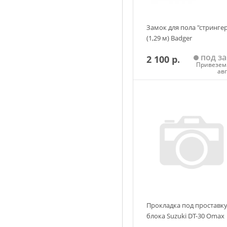
Замок для пола "стринге
(1,29 м) Badger
под за
2 100 р.
Привезем 
ав
Добавить в корзин
Прокладка под проставк
блока Suzuki DT-30 Omax