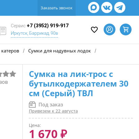
Заказать звонок
+7 (3952) 919-917
Сервис
Иркутск, Баррикад, 90в
 катеров
Сумки для надувных лодок
/
/
Сумка на лик-трос с
бутылкодержателем 30
вов
см (Серый) ТВЛ
Под заказ
Привезем к 22 августа
Цена:
1 670 ₽