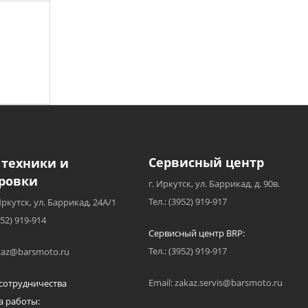
Сервисный центр
 техники и
ровки
г. Иркутск, ул. Баррикад, д. 90в.
Тел.: (3952) 919-917
Иркутск, ул. Баррикад, 24А/1
952) 919-914
Сервисный центр BRP:
Тел.: (3952) 919-917
akaz@barsmoto.ru
Email: zakaz.servis@barsmoto.ru
сотрудничества
а работы: